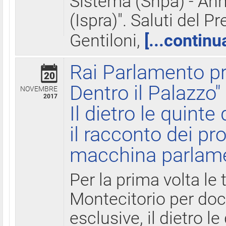
Sistema (Snpa) - Ann
(Ispra)". Saluti del P
Gentiloni,
[...continu
Rai Parlamento pr
20
Dentro il Palazzo"
NOVEMBRE
2017
Il dietro le quint
il racconto dei pro
macchina parlam
Per la prima volta le
Montecitorio per do
esclusive, il dietro le