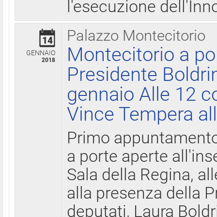
l'esecuzione dell'Inn
Palazzo Montecitorio
14
Montecitorio a po
GENNAIO
2018
Presidente Boldri
gennaio Alle 12 c
Vince Tempera all
Primo appuntamento 
a porte aperte all'in
Sala della Regina, all
alla presenza della 
deputati, Laura Boldri