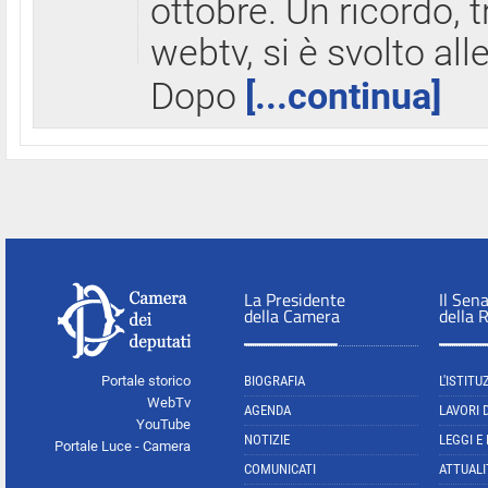
ottobre. Un ricordo, 
webtv, si è svolto all
Dopo
[...continua]
La Presidente
Il Sen
della Camera
della 
Portale storico
BIOGRAFIA
L'ISTITU
WebTv
AGENDA
LAVORI 
YouTube
NOTIZIE
LEGGI E
Portale Luce - Camera
COMUNICATI
ATTUALI