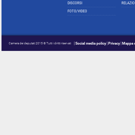
DISCORSI
RELAZIO
FOTO/VIDEO
Social media policy
Privacy
Mappa d
Camera dei deputati 2015 © Tutti i diritti riservati