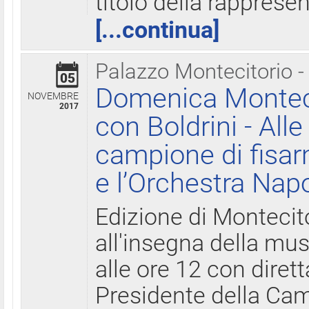
titolo della rapprese
[...continua]
Palazzo Montecitorio -
05
Domenica Monteci
NOVEMBRE
2017
con Boldrini - All
campione di fisar
e l’Orchestra Nap
Edizione di Montecit
all'insegna della mus
alle ore 12 con diret
Presidente della Came