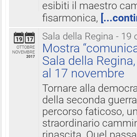
esibiti il maestro c
fisarmonica,
[...cont
Sala della Regina - 19 
19
17
Mostra “comunica
OTTOBRE
NOVEMBRE
Sala della Regina,
2017
al 17 novembre
Tornare alla democra
della seconda guerra 
percorso faticoso, 
straordinario cammin
rinascita. Quel pass