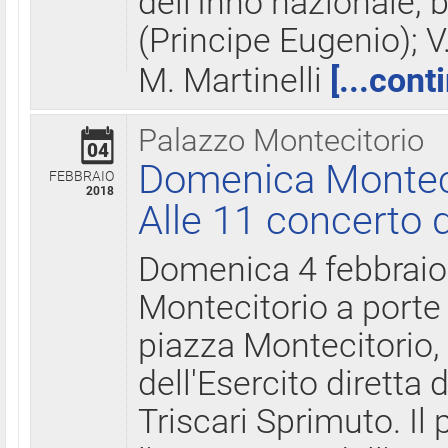
dell'Inno nazionale, 
(Principe Eugenio); V
M. Martinelli
[...cont
Palazzo Montecitorio
04
Domenica Montecit
FEBBRAIO
2018
Alle 11 concerto d
Domenica 4 febbrai
Montecitorio a porte 
piazza Montecitorio, 
dell'Esercito diretta
Triscari Sprimuto. I