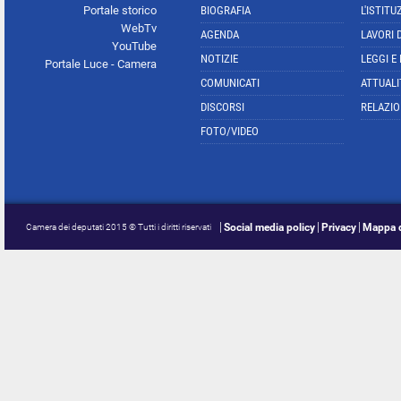
Portale storico
BIOGRAFIA
L'ISTITU
WebTv
AGENDA
LAVORI 
YouTube
NOTIZIE
LEGGI E
Portale Luce - Camera
COMUNICATI
ATTUALI
DISCORSI
RELAZIO
FOTO/VIDEO
Social media policy
Privacy
Mappa d
Camera dei deputati 2015 © Tutti i diritti riservati