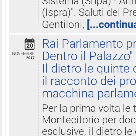
Sistema (Snpa) - Ann
(Ispra)". Saluti del P
Gentiloni,
[...continu
Rai Parlamento pr
20
Dentro il Palazzo"
NOVEMBRE
2017
Il dietro le quint
il racconto dei pro
macchina parlam
Per la prima volta le
Montecitorio per do
esclusive, il dietro le