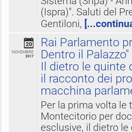
Sistema (Snpa) - Ann
(Ispra)". Saluti del P
Gentiloni,
[...continu
Rai Parlamento pr
20
Dentro il Palazzo"
NOVEMBRE
2017
Il dietro le quint
il racconto dei pro
macchina parlam
Per la prima volta le
Montecitorio per do
esclusive, il dietro le