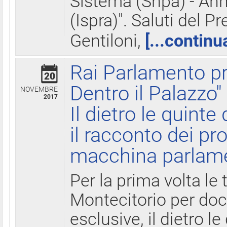
Sistema (Snpa) - Ann
(Ispra)". Saluti del P
Gentiloni,
[...continu
Rai Parlamento pr
20
Dentro il Palazzo"
NOVEMBRE
2017
Il dietro le quint
il racconto dei pro
macchina parlam
Per la prima volta le
Montecitorio per do
esclusive, il dietro le