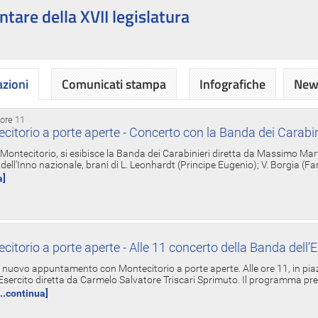
ntare della XVII legislatura
azioni
Comunicati stampa
Infografiche
News
 ore 11
torio a porte aperte - Concerto con la Banda dei Carabin
a Montecitorio, si esibisce la Banda dei Carabinieri diretta da Massimo Mar
dell'Inno nazionale, brani di L. Leonhardt (Principe Eugenio); V. Borgia (F
a]
torio a porte aperte - Alle 11 concerto della Banda dell’E
nuovo appuntamento con Montecitorio a porte aperte. Alle ore 11, in piaz
'Esercito diretta da Carmelo Salvatore Triscari Sprimuto. Il programma pr
...continua]