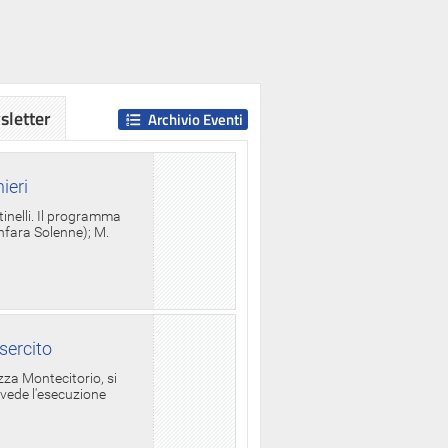
letter
Archivio Eventi
ieri
tinelli. Il programma
anfara Solenne); M.
sercito
za Montecitorio, si
evede l'esecuzione