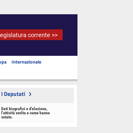
Legislatura corrente >>
opa
Internazionale
I Deputati
Dati biografici e d'elezione,
l'attività svolta e come hanno
votato.