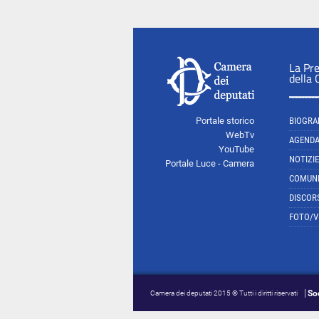
La Pr
della
Portale storico
BIOGRA
WebTv
AGEND
YouTube
NOTIZIE
Portale Luce - Camera
COMUNI
DISCOR
FOTO/V
So
Camera dei deputati 2015 © Tutti i diritti riservati