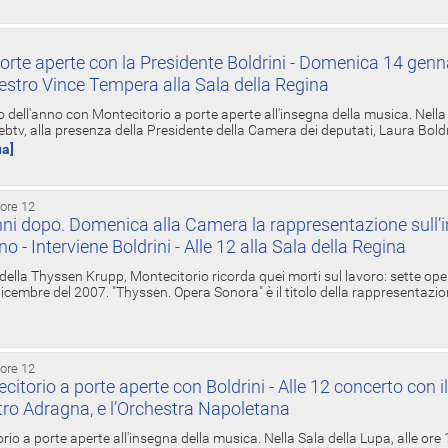
orte aperte con la Presidente Boldrini - Domenica 14 genn
estro Vince Tempera alla Sala della Regina
ell'anno con Montecitorio a porte aperte all'insegna della musica. Nella S
ebtv, alla presenza della Presidente della Camera dei deputati, Laura Boldrin
ua]
 ore 12
ni dopo. Domenica alla Camera la rappresentazione sull’i
ino - Interviene Boldrini - Alle 12 alla Sala della Regina
 della Thyssen Krupp, Montecitorio ricorda quei morti sul lavoro: sette ope
 6 dicembre del 2007. "Thyssen. Opera Sonora" è il titolo della rappresentazi
 ore 12
torio a porte aperte con Boldrini - Alle 12 concerto con i
tro Adragna, e l’Orchestra Napoletana
rio a porte aperte all'insegna della musica. Nella Sala della Lupa, alle ore 