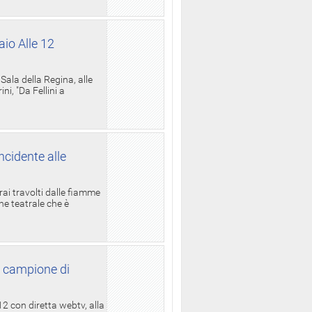
aio Alle 12
ala della Regina, alle
i, "Da Fellini a
ncidente alle
rai travolti dalle fiamme
one teatrale che è
l campione di
12 con diretta webtv, alla