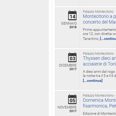
Palazzo Montecitorio
Montecitorio a p
14
concerto del Ma
GENNAIO
2018
Primo appuntamento d
ore 12, con diretta w
Tarantino,
[...contin
Palazzo Montecitorio -
Thyssen dieci an
03
acciaierie di Tor
DICEMBRE
2017
A dieci anni dal rogo
la notte tra il 5 e il
[...continua]
Palazzo Montecitorio -
Domenica Monteci
05
fisarmonica, Pie
NOVEMBRE
2017
Edizione di Montecito