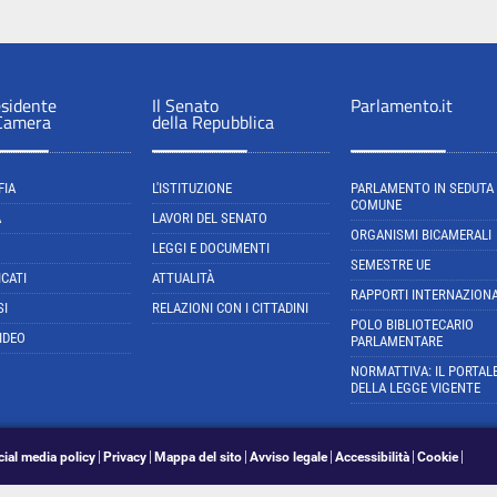
esidente
Il Senato
Parlamento.it
 Camera
della Repubblica
FIA
L'ISTITUZIONE
PARLAMENTO IN SEDUTA
COMUNE
A
LAVORI DEL SENATO
ORGANISMI BICAMERALI
LEGGI E DOCUMENTI
SEMESTRE UE
CATI
ATTUALITÀ
RAPPORTI INTERNAZIONA
SI
RELAZIONI CON I CITTADINI
POLO BIBLIOTECARIO
IDEO
PARLAMENTARE
NORMATTIVA: IL PORTAL
DELLA LEGGE VIGENTE
cial media policy
Privacy
Mappa del sito
Avviso legale
Accessibilità
Cookie