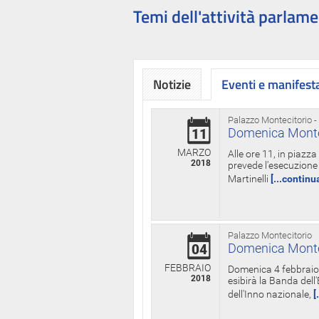
Temi dell'attività parlame
Notizie
Eventi e manifest
Palazzo Montecitorio -
Domenica Monteci
11
MARZO
Alle ore 11, in piazz
2018
prevede l'esecuzione 
Martinelli
[...continu
Palazzo Montecitorio
Domenica Monteci
04
FEBBRAIO
Domenica 4 febbraio 
2018
esibirà la Banda dell
dell'Inno nazionale,
[