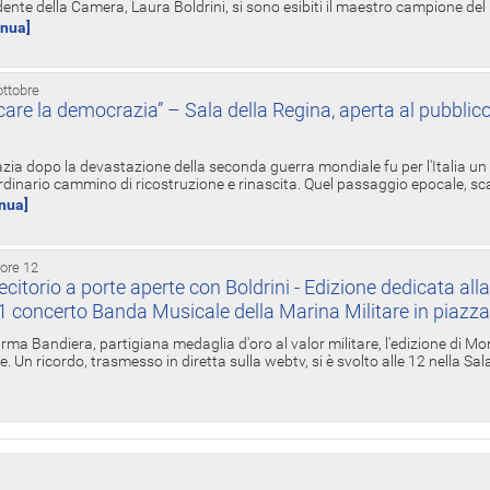
ente della Camera, Laura Boldrini, si sono esibiti il maestro campione de
inua]
ottobre
re la democrazia” – Sala della Regina, aperta al pubblico
zia dopo la devastazione della seconda guerra mondiale fu per l'Italia un
inario cammino di ricostruzione e rinascita. Quel passaggio epocale, s
inua]
 ore 12
torio a porte aperte con Boldrini - Edizione dedicata all
11 concerto Banda Musicale della Marina Militare in piazz
Irma Bandiera, partigiana medaglia d'oro al valor militare, l'edizione di Mo
. Un ricordo, trasmesso in diretta sulla webtv, si è svolto alle 12 nella Sa