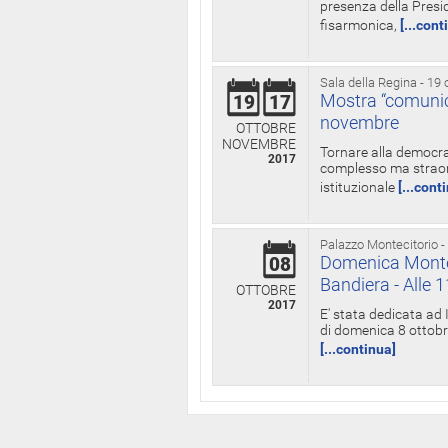
presenza della Presid
fisarmonica,
[...cont
Sala della Regina - 19 
Mostra “comunica
19
17
novembre
OTTOBRE
NOVEMBRE
Tornare alla democra
2017
complesso ma straord
istituzionale
[...cont
Palazzo Montecitorio -
Domenica Monteci
08
Bandiera - Alle 
OTTOBRE
2017
E' stata dedicata ad 
di domenica 8 ottobre
[...continua]