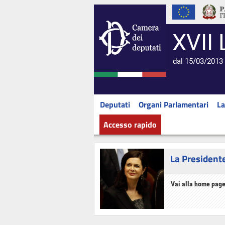
XVII 
dal 15/03/2013 
Deputati
Organi Parlamentari
La
Accesso rapido
La President
Vai alla home page