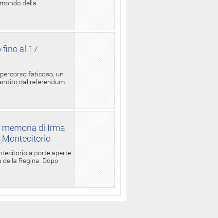
l mondo della
 fino al 17
 percorso faticoso, un
candito dal referendum
a memoria di Irma
a Montecitorio
ntecitorio a porte aperte
la della Regina. Dopo