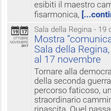
esibiti il maestro c
fisarmonica,
[...cont
Sala della Regina - 19 
19
17
Mostra “comunica
OTTOBRE
NOVEMBRE
Sala della Regina,
2017
al 17 novembre
Tornare alla democra
della seconda guerra 
percorso faticoso, 
straordinario cammin
rinascita. Quel pass