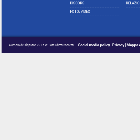
DISCORSI
RELAZIO
FOTO/VIDEO
Social media policy
Privacy
Mappa d
Camera dei deputati 2015 © Tutti i diritti riservati