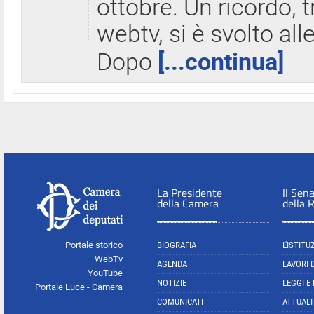
ottobre. Un ricordo, 
webtv, si è svolto all
Dopo
[...continua]
La Presidente
Il Sen
della Camera
della 
Portale storico
BIOGRAFIA
L'ISTITU
WebTv
AGENDA
LAVORI 
YouTube
NOTIZIE
LEGGI E
Portale Luce - Camera
COMUNICATI
ATTUALI