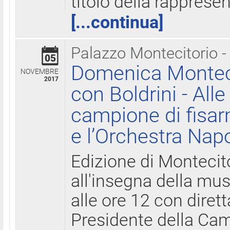
titolo della rapprese
[...continua]
Palazzo Montecitorio -
05
Domenica Monteci
NOVEMBRE
2017
con Boldrini - All
campione di fisar
e l’Orchestra Nap
Edizione di Montecit
all'insegna della mus
alle ore 12 con diret
Presidente della Came