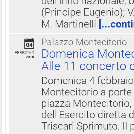
dell'Inno nazionale, 
(Principe Eugenio); V
M. Martinelli
[...cont
Palazzo Montecitorio
04
Domenica Montecit
FEBBRAIO
2018
Alle 11 concerto d
Domenica 4 febbrai
Montecitorio a porte 
piazza Montecitorio, 
dell'Esercito diretta
Triscari Sprimuto. I