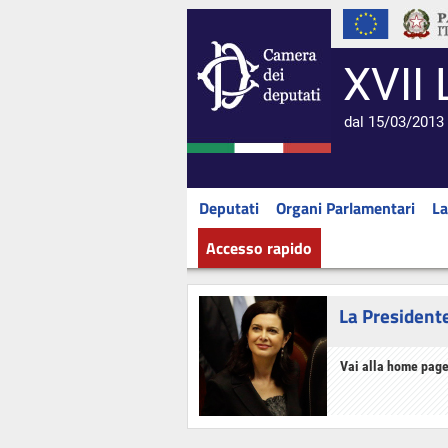
XVII 
dal 15/03/2013 
Deputati
Organi Parlamentari
La
Accesso rapido
La President
Vai alla home page