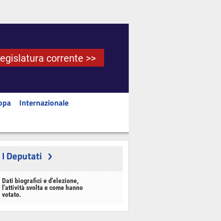
Legislatura corrente >>
opa
Internazionale
I Deputati
Dati biografici e d'elezione,
l'attività svolta e come hanno
votato.