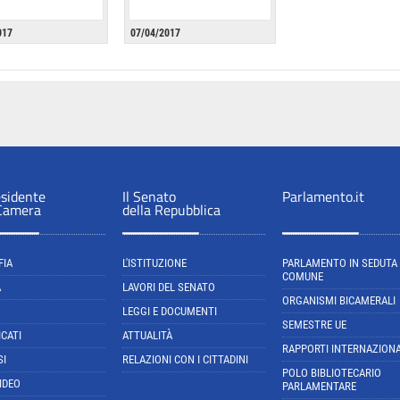
017
07/04/2017
esidente
Il Senato
Parlamento.it
 Camera
della Repubblica
FIA
L'ISTITUZIONE
PARLAMENTO IN SEDUTA
COMUNE
A
LAVORI DEL SENATO
ORGANISMI BICAMERALI
LEGGI E DOCUMENTI
SEMESTRE UE
CATI
ATTUALITÀ
RAPPORTI INTERNAZIONA
SI
RELAZIONI CON I CITTADINI
POLO BIBLIOTECARIO
IDEO
PARLAMENTARE