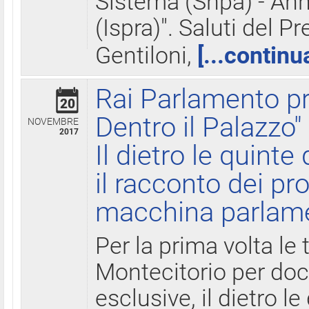
Sistema (Snpa) - Ann
(Ispra)". Saluti del P
Gentiloni,
[...continu
Rai Parlamento pr
20
Dentro il Palazzo"
NOVEMBRE
2017
Il dietro le quint
il racconto dei pro
macchina parlam
Per la prima volta le
Montecitorio per do
esclusive, il dietro le