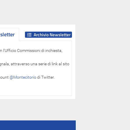
letter
letter
Archivio Newsletter
 l'Ufficio Commissioni di inchiesta,
ala, attraverso una serie di link al sito
ccount
@Montecitorio
di Twitter.