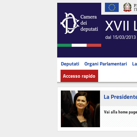
XVII 
dal 15/03/2013 
Deputati
Organi Parlamentari
La
Accesso rapido
La President
Vai alla home page