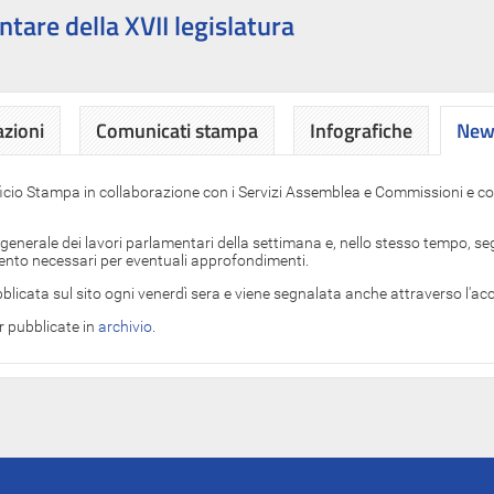
ntare della XVII legislatura
azioni
Comunicati stampa
Infografiche
News
News
ficio Stampa in collaborazione con i Servizi Assemblea e Commissioni e con
 generale dei lavori parlamentari della settimana e, nello stesso tempo, segn
imento necessari per eventuali approfondimenti.
blicata sul sito ogni venerdì sera e viene segnalata anche attraverso l'a
er pubblicate in
archivio
.