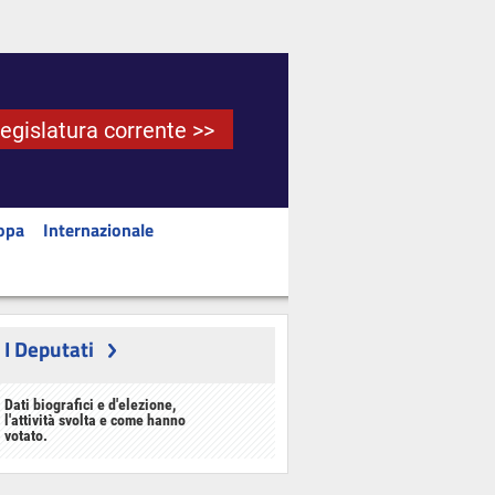
Legislatura corrente >>
opa
Internazionale
I Deputati
Dati biografici e d'elezione,
l'attività svolta e come hanno
votato.