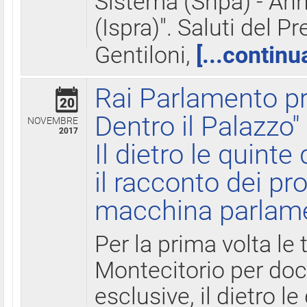
Sistema (Snpa) - Ann
(Ispra)". Saluti del P
Gentiloni,
[...continu
Rai Parlamento pr
20
Dentro il Palazzo"
NOVEMBRE
2017
Il dietro le quint
il racconto dei pro
macchina parlam
Per la prima volta le
Montecitorio per do
esclusive, il dietro le