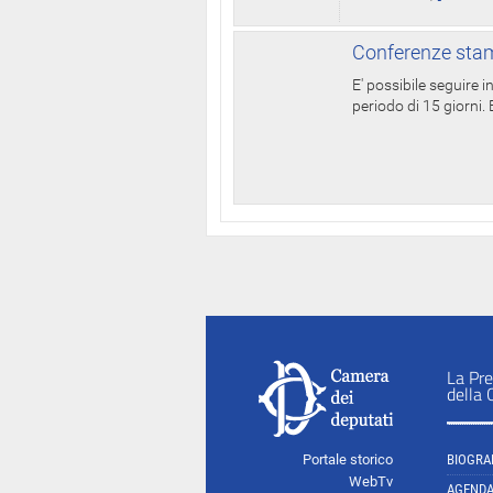
Conferenze stam
E' possibile seguire 
periodo di 15 giorni. E
La Pre
della
Portale storico
BIOGRA
WebTv
AGEND