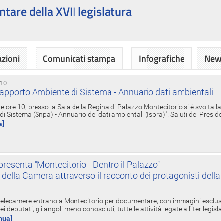
ntare della XVII legislatura
azioni
Comunicati stampa
Infografiche
News
 10
apporto Ambiente di Sistema - Annuario dati ambientali
e ore 10, presso la Sala della Regina di Palazzo Montecitorio si è svolta l
 Sistema (Snpa) - Annuario dei dati ambientali (Ispra)". Saluti del Presid
a]
resenta "Montecitorio - Dentro il Palazzo"
nte della Camera attraverso il racconto dei protagonisti del
 telecamere entrano a Montecitorio per documentare, con immagini esclusive
i deputati, gli angoli meno conosciuti, tutte le attività legate all'iter legisl
inua]