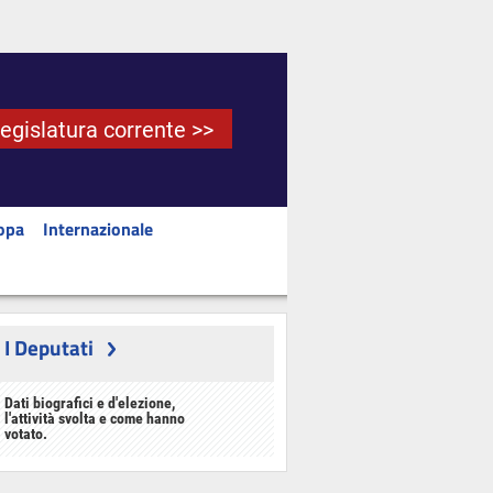
Legislatura corrente >>
opa
Internazionale
I Deputati
Dati biografici e d'elezione,
l'attività svolta e come hanno
votato.