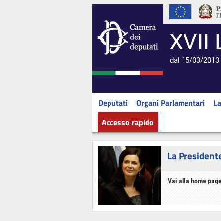
XVII 
dal 15/03/2013 
Deputati
Organi Parlamentari
La
Accesso rapido
La President
Vai alla home page