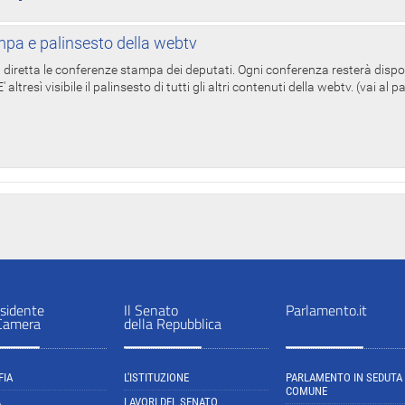
pa e palinsesto della webtv
in diretta le conferenze stampa dei deputati. Ogni conferenza resterà dispo
' altresì visibile il palinsesto di tutti gli altri contenuti della webtv. (vai al 
sidente
Il Senato
Parlamento.it
 Camera
della Repubblica
FIA
L'ISTITUZIONE
PARLAMENTO IN SEDUTA
COMUNE
A
LAVORI DEL SENATO