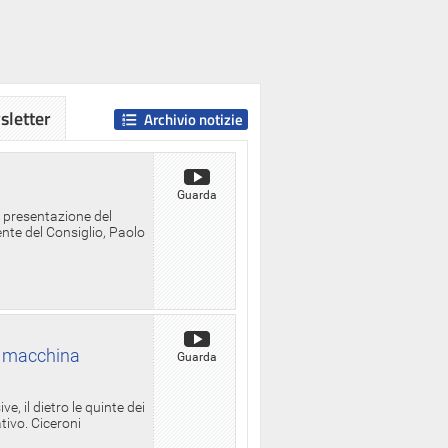
letter
Archivio notizie
Guarda
a presentazione del
ente del Consiglio, Paolo
la macchina
Guarda
, il dietro le quinte dei
ativo. Ciceroni