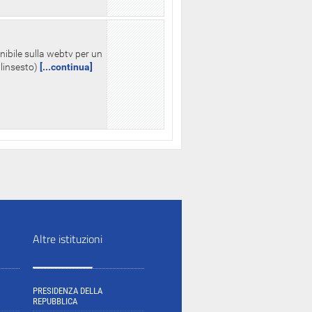
nibile sulla webtv per un
palinsesto)
[...continua]
Altre istituzioni
PRESIDENZA DELLA
REPUBBLICA