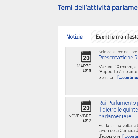
Temi dell'attività parlame
Notizie
Eventi e manifest
Sala della Regina - ore
Presentazione R
20
MARZO
Martedì 20 marzo, all
2018
"Rapporto Ambiente di
Gentiloni,
[...continu
Rai Parlamento p
20
Il dietro le qui
parlamentare
NOVEMBRE
2017
Per la prima volta le
lavori della Camera de
d'eccezione,
[...cont