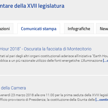
ntare della XVII legislatura
azioni
Comunicati stampa
Infografiche
News
Hour 2018" - Oscurata la facciata di Montecitorio
i al pari degli altri organi costituzionali aderisce all'iniziativa "Earth 
lica a un più razionale utilizzo delle fonti energetiche. L'illuminazione
[..
 della Camera
nerdì 23 marzo 2018 alle ore 11.00 per la prima seduta della XVIII legisla
Ufficio provvisorio di Presidenza; la costituzione della Giunta delle
[...cont