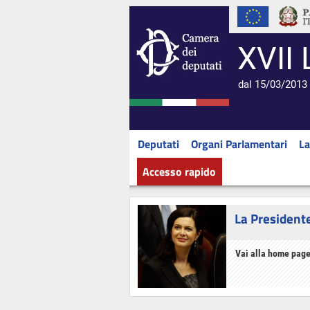
XVII 
dal 15/03/2013 
Deputati
Organi Parlamentari
La
Accesso rapido
La President
Vai alla home page