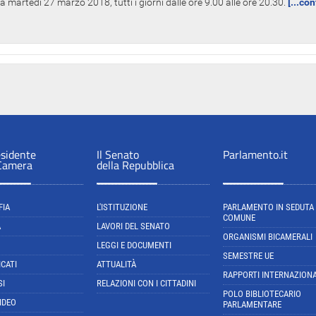
 martedì 27 marzo 2018, tutti i giorni dalle ore 9.00 alle ore 20.30.
[...co
esidente
Il Senato
Parlamento.it
 Camera
della Repubblica
FIA
L'ISTITUZIONE
PARLAMENTO IN SEDUTA
COMUNE
A
LAVORI DEL SENATO
ORGANISMI BICAMERALI
LEGGI E DOCUMENTI
SEMESTRE UE
CATI
ATTUALITÀ
RAPPORTI INTERNAZIONA
SI
RELAZIONI CON I CITTADINI
POLO BIBLIOTECARIO
IDEO
PARLAMENTARE