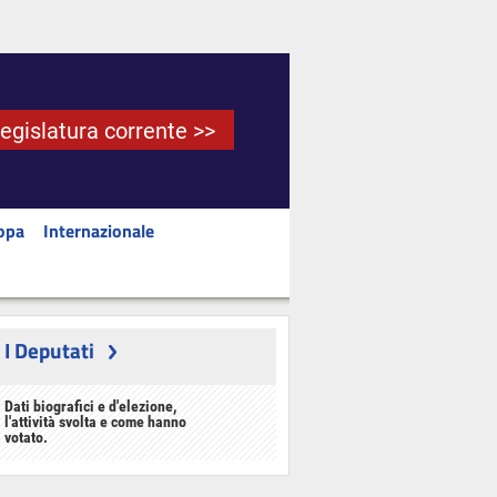
Legislatura corrente >>
opa
Internazionale
I Deputati
Dati biografici e d'elezione,
l'attività svolta e come hanno
votato.