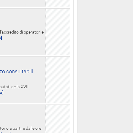
l'accredito di operatori e
a]
zo consultabili
putati della XVII
ua]
orio a partire dalle ore