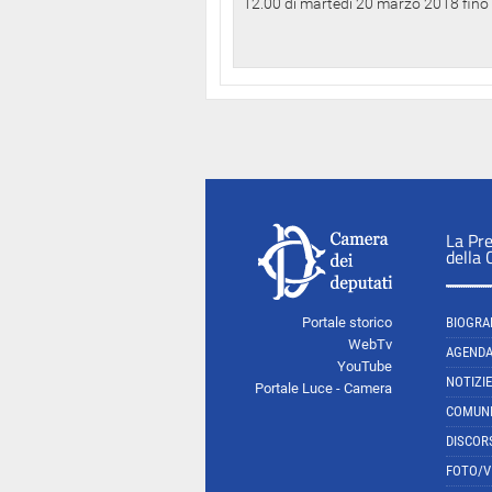
12.00 di martedì 20 marzo 2018 fino a
La Pr
della
Portale storico
BIOGRA
WebTv
AGEND
YouTube
NOTIZIE
Portale Luce - Camera
COMUNI
DISCOR
FOTO/V