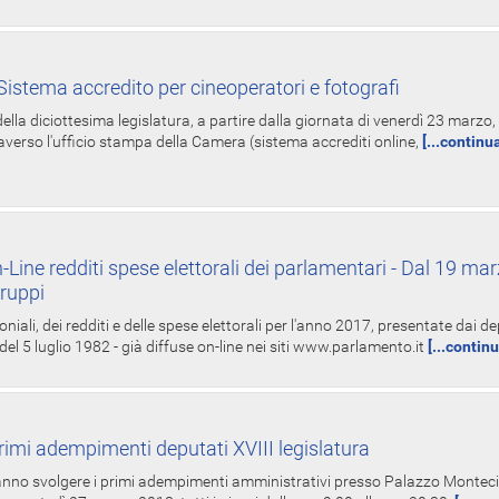
istema accredito per cineoperatori e fotografi
ella diciottesima legislatura, a partire dalla giornata di venerdì 23 marzo, 
averso l'ufficio stampa della Camera (sistema accrediti online,
[...continu
-Line redditi spese elettorali dei parlamentari - Dal 19 mar
Gruppi
oniali, dei redditi e delle spese elettorali per l'anno 2017, presentate dai de
 del 5 luglio 1982 - già diffuse on-line nei siti www.parlamento.it
[...contin
rimi adempimenti deputati XVIII legislatura
tranno svolgere i primi adempimenti amministrativi presso Palazzo Montecit