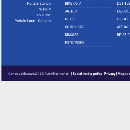
Portale storico
BIOGRAFIA
L'ISTITU
WebTv
AGENDA
LAVORI 
YouTube
NOTIZIE
LEGGI E
Portale Luce - Camera
COMUNICATI
ATTUALI
DISCORSI
RELAZIO
FOTO/VIDEO
Social media policy
Privacy
Mappa d
Camera dei deputati 2015 © Tutti i diritti riservati