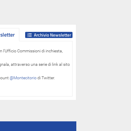
letter
letter
Archivio Newsletter
 l'Ufficio Commissioni di inchiesta,
ala, attraverso una serie di link al sito
ccount
@Montecitorio
di Twitter.