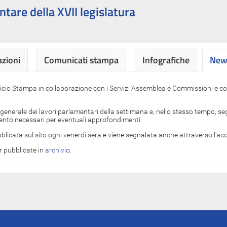
ntare della XVII legislatura
azioni
Comunicati stampa
Infografiche
News
News
ficio Stampa in collaborazione con i Servizi Assemblea e Commissioni e con
 generale dei lavori parlamentari della settimana e, nello stesso tempo, segn
imento necessari per eventuali approfondimenti.
blicata sul sito ogni venerdì sera e viene segnalata anche attraverso l'a
er pubblicate in
archivio
.