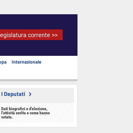
Legislatura corrente >>
opa
Internazionale
I Deputati
Dati biografici e d'elezione,
l'attività svolta e come hanno
votato.