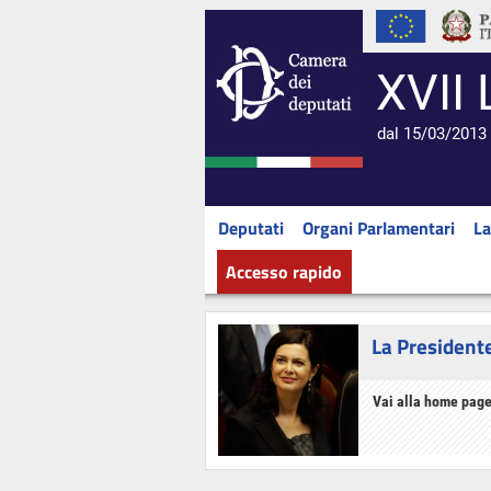
XVII 
dal 15/03/2013 
Deputati
Organi Parlamentari
La
Accesso rapido
La President
Vai alla home page