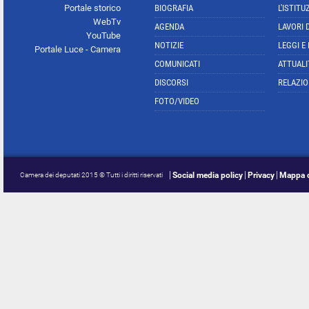
Portale storico
BIOGRAFIA
L'ISTITU
WebTv
AGENDA
LAVORI 
YouTube
NOTIZIE
LEGGI E
Portale Luce - Camera
COMUNICATI
ATTUALI
DISCORSI
RELAZIO
FOTO/VIDEO
Social media policy
Privacy
Mappa d
Camera dei deputati 2015 © Tutti i diritti riservati