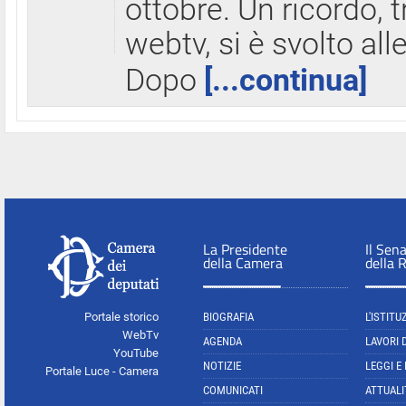
ottobre. Un ricordo, 
webtv, si è svolto all
Dopo
[...continua]
La Presidente
Il Sen
della Camera
della 
Portale storico
BIOGRAFIA
L'ISTITU
WebTv
AGENDA
LAVORI 
YouTube
NOTIZIE
LEGGI E
Portale Luce - Camera
COMUNICATI
ATTUALI