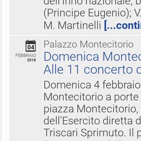
dell'Inno nazionale, 
(Principe Eugenio); V
M. Martinelli
[...cont
Palazzo Montecitorio
04
Domenica Montecit
FEBBRAIO
2018
Alle 11 concerto d
Domenica 4 febbrai
Montecitorio a porte 
piazza Montecitorio, 
dell'Esercito diretta
Triscari Sprimuto. I