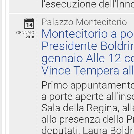
l'esecuzione dell'Inn
Palazzo Montecitorio
14
Montecitorio a po
GENNAIO
2018
Presidente Boldri
gennaio Alle 12 c
Vince Tempera all
Primo appuntamento 
a porte aperte all'in
Sala della Regina, all
alla presenza della 
deputati, Laura Boldri