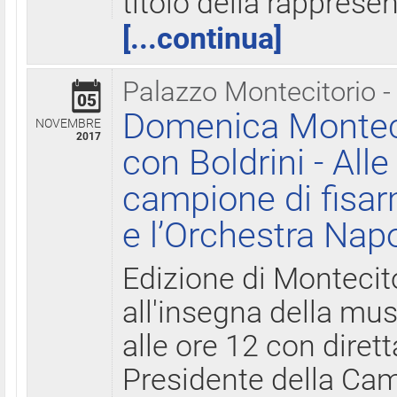
titolo della rapprese
[...continua]
Palazzo Montecitorio -
05
Domenica Monteci
NOVEMBRE
2017
con Boldrini - All
campione di fisar
e l’Orchestra Nap
Edizione di Montecit
all'insegna della mus
alle ore 12 con diret
Presidente della Came