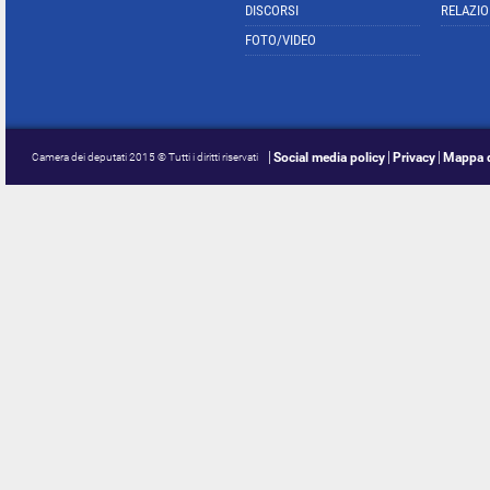
DISCORSI
RELAZIO
FOTO/VIDEO
Social media policy
Privacy
Mappa d
Camera dei deputati 2015 © Tutti i diritti riservati