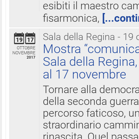
esibiti il maestro c
fisarmonica,
[...cont
Sala della Regina - 19 
19
17
Mostra “comunica
OTTOBRE
NOVEMBRE
Sala della Regina,
2017
al 17 novembre
Tornare alla democra
della seconda guerra 
percorso faticoso, 
straordinario cammin
rinascita. Quel pass