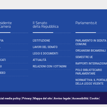
sidente
Il Senato
Parlamento.it
 Camera
della Repubblica
FIA
L'ISTITUZIONE
PARLAMENTO IN SEDUTA
COMUNE
A
LAVORI DEL SENATO
ORGANISMI BICAMERALI
LEGGI E DOCUMENTI
SEMESTRE UE
CATI
ATTUALITÀ
RAPPORTI INTERNAZIONA
SI
RELAZIONI CON I CITTADINI
POLO BIBLIOTECARIO
IDEO
PARLAMENTARE
NORMATTIVA: IL PORTAL
DELLA LEGGE VIGENTE
cial media policy
Privacy
Mappa del sito
Avviso legale
Accessibilità
Cookie