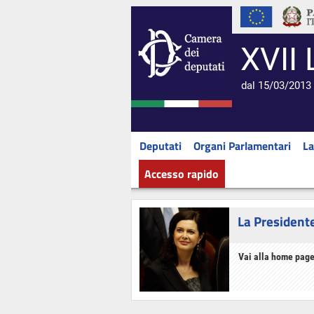
XVII 
dal 15/03/2013 
Deputati
Organi Parlamentari
La
Accesso rapido
La President
Vai alla home page