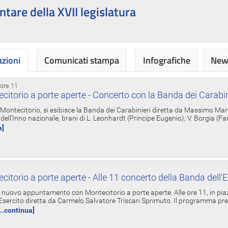
ntare della XVII legislatura
azioni
Comunicati stampa
Infografiche
News
 ore 11
torio a porte aperte - Concerto con la Banda dei Carabin
a Montecitorio, si esibisce la Banda dei Carabinieri diretta da Massimo Mar
dell'Inno nazionale, brani di L. Leonhardt (Principe Eugenio); V. Borgia (F
a]
torio a porte aperte - Alle 11 concerto della Banda dell’E
nuovo appuntamento con Montecitorio a porte aperte. Alle ore 11, in piaz
'Esercito diretta da Carmelo Salvatore Triscari Sprimuto. Il programma pr
...continua]