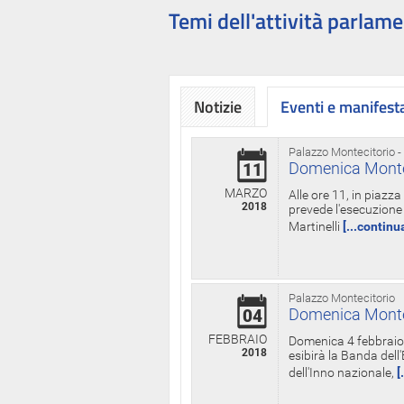
Temi dell'attività parlame
Notizie
Eventi e manifest
Palazzo Montecitorio -
Domenica Monteci
11
MARZO
Alle ore 11, in piazz
2018
prevede l'esecuzione 
Martinelli
[...continu
Palazzo Montecitorio
Domenica Monteci
04
FEBBRAIO
Domenica 4 febbraio 
2018
esibirà la Banda dell
dell'Inno nazionale,
[