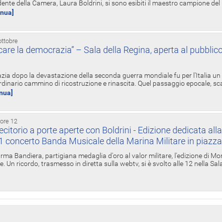
ente della Camera, Laura Boldrini, si sono esibiti il maestro campione de
inua]
ottobre
re la democrazia” – Sala della Regina, aperta al pubblico
zia dopo la devastazione della seconda guerra mondiale fu per l'Italia un
inario cammino di ricostruzione e rinascita. Quel passaggio epocale, s
inua]
 ore 12
torio a porte aperte con Boldrini - Edizione dedicata all
11 concerto Banda Musicale della Marina Militare in piazz
Irma Bandiera, partigiana medaglia d'oro al valor militare, l'edizione di Mo
. Un ricordo, trasmesso in diretta sulla webtv, si è svolto alle 12 nella Sa