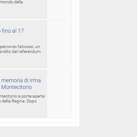
l mondo della
 fino al 17
 percorso faticoso, un
candito dal referendum
a memoria di Irma
a Montecitorio
ntecitorio a porte aperte
la della Regina. Dopo