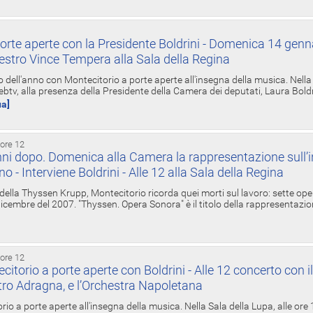
orte aperte con la Presidente Boldrini - Domenica 14 genn
estro Vince Tempera alla Sala della Regina
ell'anno con Montecitorio a porte aperte all'insegna della musica. Nella S
ebtv, alla presenza della Presidente della Camera dei deputati, Laura Boldrin
ua]
 ore 12
ni dopo. Domenica alla Camera la rappresentazione sull’i
ino - Interviene Boldrini - Alle 12 alla Sala della Regina
 della Thyssen Krupp, Montecitorio ricorda quei morti sul lavoro: sette ope
 6 dicembre del 2007. "Thyssen. Opera Sonora" è il titolo della rappresentazi
 ore 12
torio a porte aperte con Boldrini - Alle 12 concerto con i
tro Adragna, e l’Orchestra Napoletana
rio a porte aperte all'insegna della musica. Nella Sala della Lupa, alle ore 