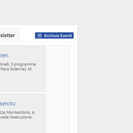
letter
Archivio Eventi
ieri
tinelli. Il programma
anfara Solenne); M.
sercito
za Montecitorio, si
evede l'esecuzione