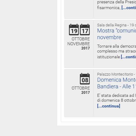
presenza della Presid
fisarmonica,
[...cont
Sala della Regina - 19 
Mostra “comunica
19
17
novembre
OTTOBRE
NOVEMBRE
Tornare alla democra
2017
complesso ma straord
istituzionale
[...cont
Palazzo Montecitorio -
Domenica Monteci
08
Bandiera - Alle 
OTTOBRE
2017
E' stata dedicata ad 
di domenica 8 ottobre
[...continua]