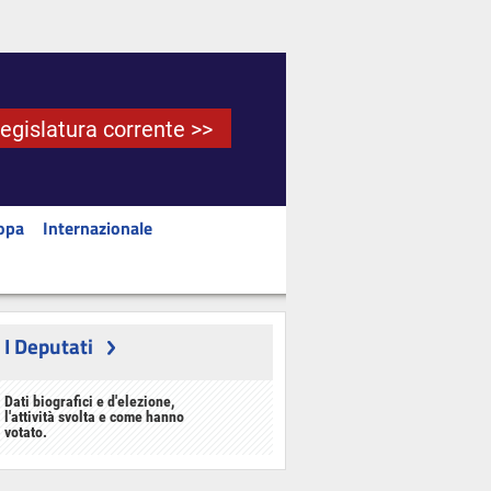
Legislatura corrente >>
opa
Internazionale
I Deputati
Dati biografici e d'elezione,
l'attività svolta e come hanno
votato.