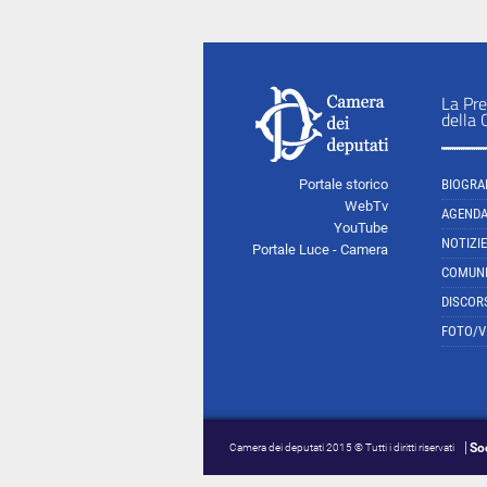
La Pre
della
Portale storico
BIOGRA
WebTv
AGEND
YouTube
NOTIZIE
Portale Luce - Camera
COMUNI
DISCOR
FOTO/V
So
Camera dei deputati 2015 © Tutti i diritti riservati