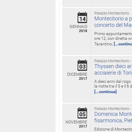
Palazzo Montecitorio
Montecitorio a p
14
concerto del Ma
GENNAIO
2018
Primo appuntamento d
ore 12, con diretta w
Tarantino,
[...contin
Palazzo Montecitorio -
Thyssen dieci an
03
acciaierie di Tor
DICEMBRE
2017
A dieci anni dal rogo
la notte tra il 5 e il
[...continua]
Palazzo Montecitorio -
Domenica Monteci
05
fisarmonica, Pie
NOVEMBRE
2017
Edizione di Montecito