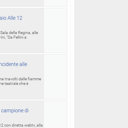
aio Alle 12
ala della Regina, alle
i, "Da Fellini a
ncidente alle
rai travolti dalle fiamme
one teatrale che è
l campione di
12 con diretta webtv, alla