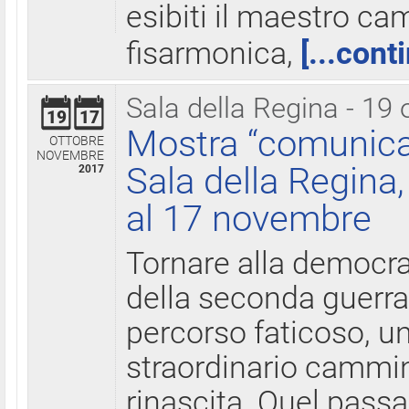
esibiti il maestro c
fisarmonica,
[...cont
Sala della Regina - 19 
19
17
Mostra “comunica
OTTOBRE
NOVEMBRE
Sala della Regina,
2017
al 17 novembre
Tornare alla democra
della seconda guerra 
percorso faticoso, 
straordinario cammin
rinascita. Quel pass