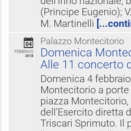
dell'Inno nazionale, 
(Principe Eugenio); V
M. Martinelli
[...cont
Palazzo Montecitorio
04
Domenica Montecit
FEBBRAIO
2018
Alle 11 concerto d
Domenica 4 febbrai
Montecitorio a porte 
piazza Montecitorio, 
dell'Esercito diretta
Triscari Sprimuto. I