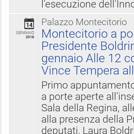
l'esecuzione dell'Inn
Palazzo Montecitorio
14
Montecitorio a po
GENNAIO
2018
Presidente Boldri
gennaio Alle 12 c
Vince Tempera all
Primo appuntamento 
a porte aperte all'in
Sala della Regina, all
alla presenza della 
deputati, Laura Boldri