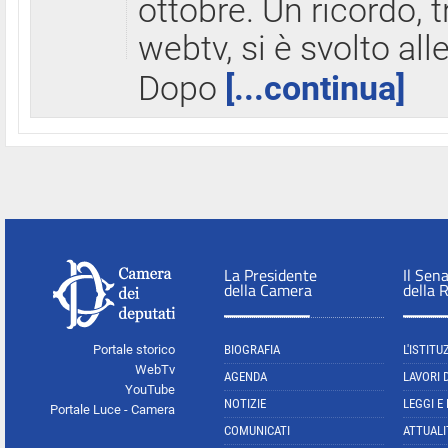
ottobre. Un ricordo, 
webtv, si è svolto all
Dopo
[...continua]
La Presidente
Il Sen
della Camera
della 
Portale storico
BIOGRAFIA
L'ISTITU
WebTv
AGENDA
LAVORI 
YouTube
NOTIZIE
LEGGI E
Portale Luce - Camera
COMUNICATI
ATTUALI