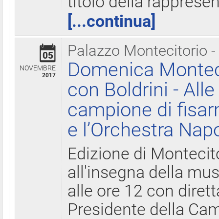
titolo della rapprese
[...continua]
Palazzo Montecitorio -
05
Domenica Monteci
NOVEMBRE
2017
con Boldrini - All
campione di fisar
e l’Orchestra Nap
Edizione di Montecit
all'insegna della mus
alle ore 12 con diret
Presidente della Came