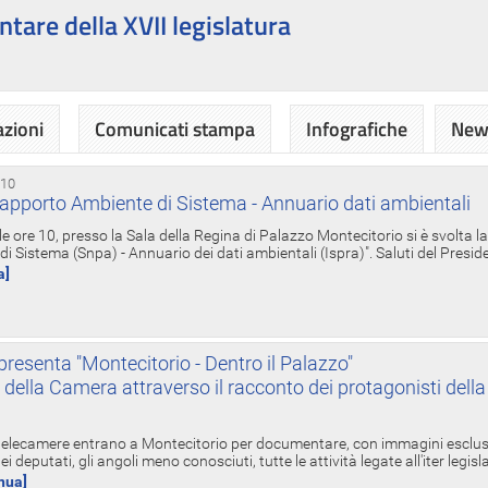
ntare della XVII legislatura
azioni
Comunicati stampa
Infografiche
News
 10
apporto Ambiente di Sistema - Annuario dati ambientali
e ore 10, presso la Sala della Regina di Palazzo Montecitorio si è svolta l
 Sistema (Snpa) - Annuario dei dati ambientali (Ispra)". Saluti del Presid
a]
resenta "Montecitorio - Dentro il Palazzo"
nte della Camera attraverso il racconto dei protagonisti del
 telecamere entrano a Montecitorio per documentare, con immagini esclusive
i deputati, gli angoli meno conosciuti, tutte le attività legate all'iter legisl
inua]