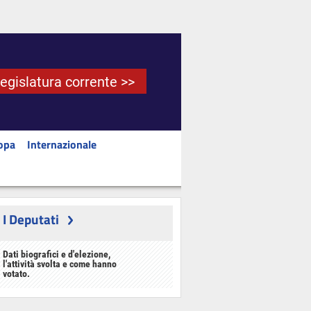
Legislatura corrente >>
opa
Internazionale
I Deputati
Dati biografici e d'elezione,
l'attività svolta e come hanno
votato.