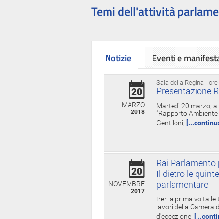
Temi dell'attività parlame
Notizie
Eventi e manifest
Sala della Regina - ore
Presentazione R
20
MARZO
Martedì 20 marzo, all
2018
"Rapporto Ambiente di
Gentiloni,
[...continu
Rai Parlamento p
20
Il dietro le qui
parlamentare
NOVEMBRE
2017
Per la prima volta le
lavori della Camera de
d'eccezione,
[...cont