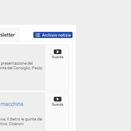
letter
Archivio notizie
Guarda
a presentazione del
ente del Consiglio, Paolo
la macchina
Guarda
, il dietro le quinte dei
ativo. Ciceroni