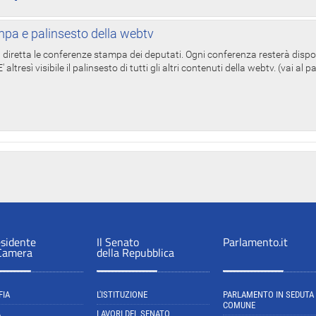
pa e palinsesto della webtv
in diretta le conferenze stampa dei deputati. Ogni conferenza resterà dispo
' altresì visibile il palinsesto di tutti gli altri contenuti della webtv. (vai al 
esidente
Il Senato
Parlamento.it
 Camera
della Repubblica
FIA
L'ISTITUZIONE
PARLAMENTO IN SEDUTA
COMUNE
A
LAVORI DEL SENATO