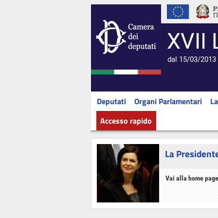
XVII 
dal 15/03/2013 
Deputati
Organi Parlamentari
La
Accesso rapido
La President
Vai alla home page