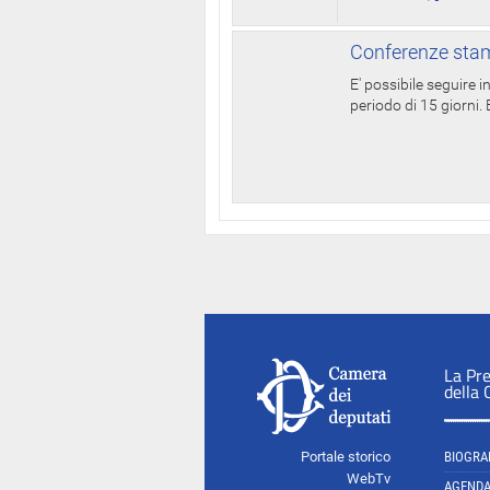
Conferenze stam
E' possibile seguire 
periodo di 15 giorni. E
La Pr
della
Portale storico
BIOGRA
WebTv
AGEND