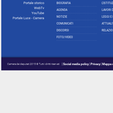
Portale storico
BIOGRAFIA
L'ISTITU
WebTv
AGENDA
LAVORI 
YouTube
NOTIZIE
LEGGI E
Portale Luce - Camera
COMUNICATI
ATTUALI
DISCORSI
RELAZIO
FOTO/VIDEO
Social media policy
Privacy
Mappa d
Camera dei deputati 2015 © Tutti i diritti riservati