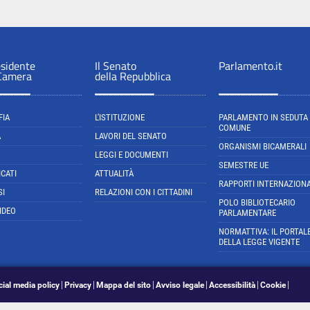
esidente
Il Senato
Parlamento.it
 Camera
della Repubblica
FIA
L'ISTITUZIONE
PARLAMENTO IN SEDUTA
COMUNE
A
LAVORI DEL SENATO
ORGANISMI BICAMERALI
LEGGI E DOCUMENTI
SEMESTRE UE
CATI
ATTUALITÀ
RAPPORTI INTERNAZIONA
SI
RELAZIONI CON I CITTADINI
POLO BIBLIOTECARIO
IDEO
PARLAMENTARE
NORMATTIVA: IL PORTAL
DELLA LEGGE VIGENTE
cial media policy
Privacy
Mappa del sito
Avviso legale
Accessibilità
Cookie