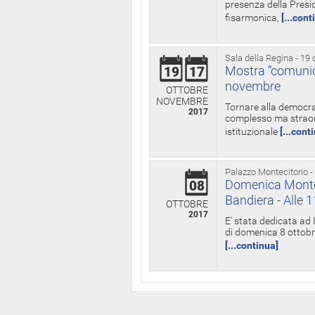
presenza della Presid
fisarmonica,
[...cont
Sala della Regina - 19 
Mostra “comunica
19
17
novembre
OTTOBRE
NOVEMBRE
Tornare alla democra
2017
complesso ma straord
istituzionale
[...cont
Palazzo Montecitorio -
Domenica Monteci
08
Bandiera - Alle 
OTTOBRE
2017
E' stata dedicata ad 
di domenica 8 ottobre
[...continua]