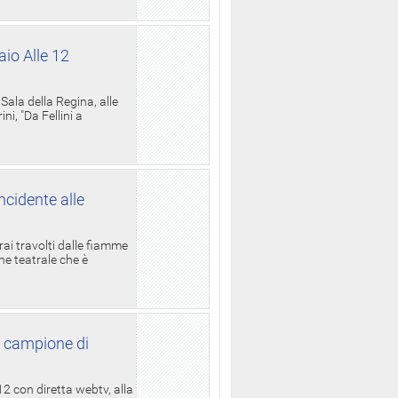
aio Alle 12
ala della Regina, alle
i, "Da Fellini a
ncidente alle
rai travolti dalle fiamme
one teatrale che è
l campione di
12 con diretta webtv, alla