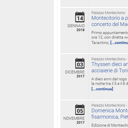
Palazzo Montecitorio
Montecitorio a p
14
concerto del Ma
GENNAIO
2018
Primo appuntamento d
ore 12, con diretta w
Tarantino,
[...contin
Palazzo Montecitorio -
Thyssen dieci an
03
acciaierie di Tor
DICEMBRE
2017
A dieci anni dal rogo
la notte tra il 5 e il
[...continua]
Palazzo Montecitorio -
Domenica Monteci
05
fisarmonica, Pie
NOVEMBRE
2017
Edizione di Montecito