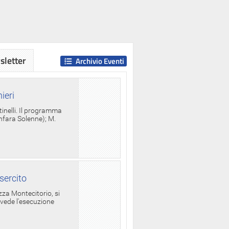
letter
Archivio Eventi
ieri
tinelli. Il programma
anfara Solenne); M.
sercito
za Montecitorio, si
evede l'esecuzione