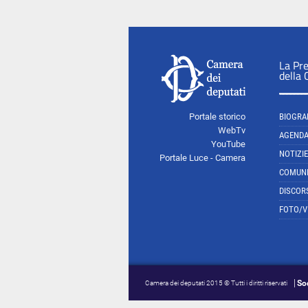
La Pr
della
Portale storico
BIOGRA
WebTv
AGEND
YouTube
NOTIZIE
Portale Luce - Camera
COMUNI
DISCOR
FOTO/V
So
Camera dei deputati 2015 © Tutti i diritti riservati