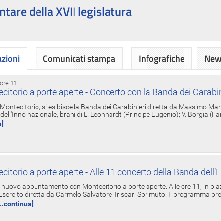
ntare della XVII legislatura
azioni
Comunicati stampa
Infografiche
News
 ore 11
torio a porte aperte - Concerto con la Banda dei Carabin
a Montecitorio, si esibisce la Banda dei Carabinieri diretta da Massimo Mar
dell'Inno nazionale, brani di L. Leonhardt (Principe Eugenio); V. Borgia (F
a]
torio a porte aperte - Alle 11 concerto della Banda dell’E
nuovo appuntamento con Montecitorio a porte aperte. Alle ore 11, in piaz
'Esercito diretta da Carmelo Salvatore Triscari Sprimuto. Il programma pr
...continua]