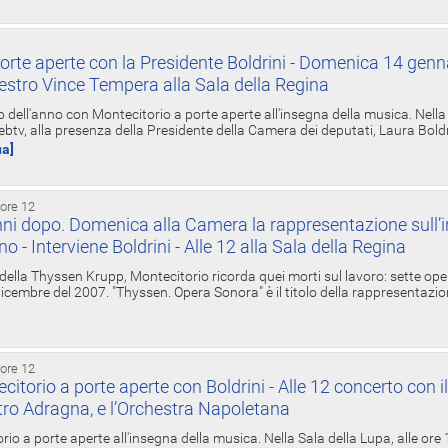
orte aperte con la Presidente Boldrini - Domenica 14 genn
estro Vince Tempera alla Sala della Regina
ell'anno con Montecitorio a porte aperte all'insegna della musica. Nella S
ebtv, alla presenza della Presidente della Camera dei deputati, Laura Boldrin
ua]
 ore 12
ni dopo. Domenica alla Camera la rappresentazione sull’i
ino - Interviene Boldrini - Alle 12 alla Sala della Regina
 della Thyssen Krupp, Montecitorio ricorda quei morti sul lavoro: sette ope
 6 dicembre del 2007. "Thyssen. Opera Sonora" è il titolo della rappresentazi
 ore 12
torio a porte aperte con Boldrini - Alle 12 concerto con i
tro Adragna, e l’Orchestra Napoletana
rio a porte aperte all'insegna della musica. Nella Sala della Lupa, alle ore 