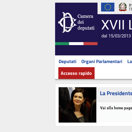
XVII 
dal 15/03/2013 
Deputati
Organi Parlamentari
La
Accesso rapido
La President
Vai alla home page