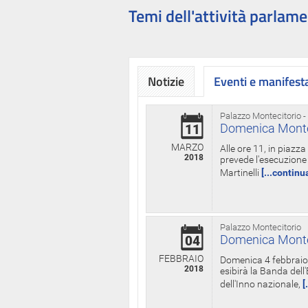
Temi dell'attività parlame
Notizie
Eventi e manifest
Palazzo Montecitorio -
Domenica Monteci
11
MARZO
Alle ore 11, in piazz
2018
prevede l'esecuzione 
Martinelli
[...continu
Palazzo Montecitorio
Domenica Monteci
04
FEBBRAIO
Domenica 4 febbraio 
2018
esibirà la Banda dell
dell'Inno nazionale,
[