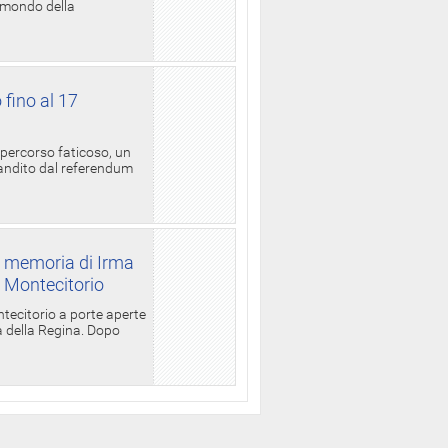
l mondo della
 fino al 17
 percorso faticoso, un
candito dal referendum
a memoria di Irma
a Montecitorio
ntecitorio a porte aperte
la della Regina. Dopo