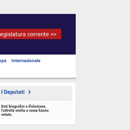
Legislatura corrente >>
opa
Internazionale
I Deputati
Dati biografici e d'elezione,
l'attività svolta e come hanno
votato.