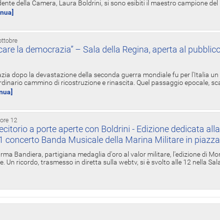
ente della Camera, Laura Boldrini, si sono esibiti il maestro campione de
inua]
ottobre
re la democrazia” – Sala della Regina, aperta al pubblico
zia dopo la devastazione della seconda guerra mondiale fu per l'Italia un
inario cammino di ricostruzione e rinascita. Quel passaggio epocale, s
inua]
 ore 12
torio a porte aperte con Boldrini - Edizione dedicata all
11 concerto Banda Musicale della Marina Militare in piazz
Irma Bandiera, partigiana medaglia d'oro al valor militare, l'edizione di Mo
. Un ricordo, trasmesso in diretta sulla webtv, si è svolto alle 12 nella Sa