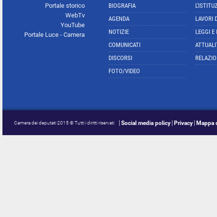
Portale storico
BIOGRAFIA
L'ISTITU
WebTv
AGENDA
LAVORI 
YouTube
NOTIZIE
LEGGI E
Portale Luce - Camera
COMUNICATI
ATTUALI
DISCORSI
RELAZIO
FOTO/VIDEO
Social media policy
Privacy
Mappa d
Camera dei deputati 2015 © Tutti i diritti riservati