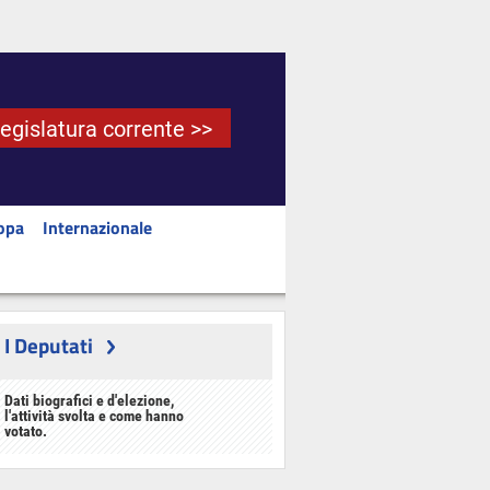
Legislatura corrente >>
opa
Internazionale
I Deputati
Dati biografici e d'elezione,
l'attività svolta e come hanno
votato.