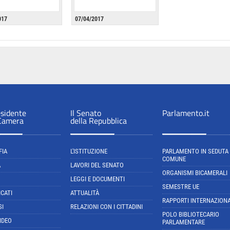
017
07/04/2017
esidente
Il Senato
Parlamento.it
 Camera
della Repubblica
FIA
L'ISTITUZIONE
PARLAMENTO IN SEDUTA
COMUNE
A
LAVORI DEL SENATO
ORGANISMI BICAMERALI
LEGGI E DOCUMENTI
SEMESTRE UE
CATI
ATTUALITÀ
RAPPORTI INTERNAZIONA
SI
RELAZIONI CON I CITTADINI
POLO BIBLIOTECARIO
IDEO
PARLAMENTARE