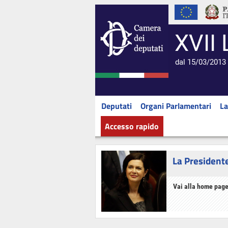
XVII 
dal 15/03/2013 
Deputati
Organi Parlamentari
La
Accesso rapido
La President
Vai alla home page