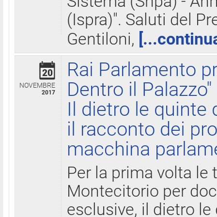
Sistema (Snpa) - Ann
(Ispra)". Saluti del P
Gentiloni,
[...continu
Rai Parlamento pr
20
Dentro il Palazzo"
NOVEMBRE
2017
Il dietro le quint
il racconto dei pro
macchina parlam
Per la prima volta le
Montecitorio per do
esclusive, il dietro le