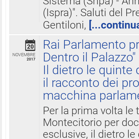
Sistema (Snpa) - Ann
(Ispra)". Saluti del P
Gentiloni,
[...continu
Rai Parlamento pr
20
Dentro il Palazzo"
NOVEMBRE
2017
Il dietro le quint
il racconto dei pro
macchina parlam
Per la prima volta le
Montecitorio per do
esclusive, il dietro le