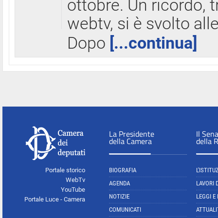
ottobre. Un ricordo, 
webtv, si è svolto all
Dopo
[...continua]
La Presidente
Il Sen
della Camera
della 
Portale storico
BIOGRAFIA
L'ISTITU
WebTv
AGENDA
LAVORI 
YouTube
NOTIZIE
LEGGI E
Portale Luce - Camera
COMUNICATI
ATTUALI