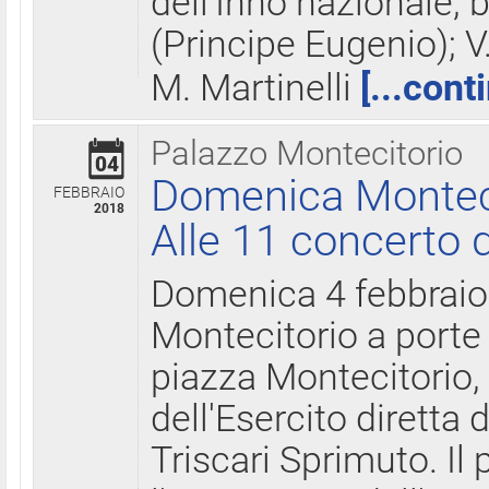
dell'Inno nazionale, 
(Principe Eugenio); V
M. Martinelli
[...cont
Palazzo Montecitorio
04
Domenica Montecit
FEBBRAIO
2018
Alle 11 concerto d
Domenica 4 febbrai
Montecitorio a porte 
piazza Montecitorio, 
dell'Esercito diretta
Triscari Sprimuto. I