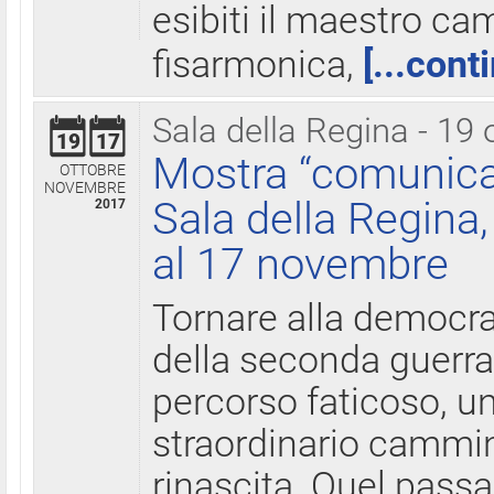
esibiti il maestro c
fisarmonica,
[...cont
Sala della Regina - 19 
19
17
Mostra “comunica
OTTOBRE
NOVEMBRE
Sala della Regina,
2017
al 17 novembre
Tornare alla democra
della seconda guerra 
percorso faticoso, 
straordinario cammin
rinascita. Quel pass