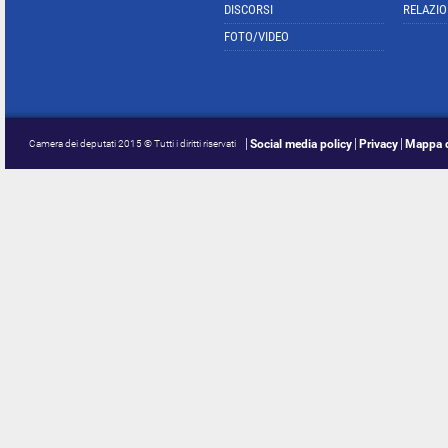
DISCORSI
RELAZIO
FOTO/VIDEO
Social media policy
Privacy
Mappa d
Camera dei deputati 2015 © Tutti i diritti riservati