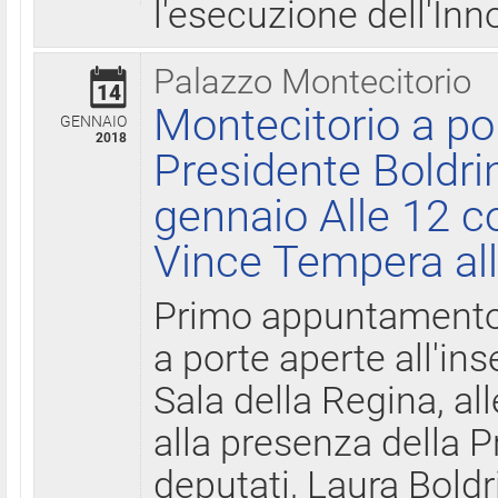
l'esecuzione dell'Inn
Palazzo Montecitorio
14
Montecitorio a po
GENNAIO
2018
Presidente Boldri
gennaio Alle 12 c
Vince Tempera all
Primo appuntamento 
a porte aperte all'in
Sala della Regina, all
alla presenza della 
deputati, Laura Boldri