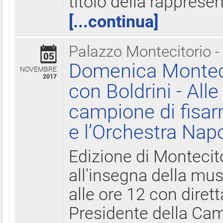
titolo della rapprese
[...continua]
Palazzo Montecitorio -
05
Domenica Monteci
NOVEMBRE
2017
con Boldrini - All
campione di fisar
e l’Orchestra Nap
Edizione di Montecit
all'insegna della mus
alle ore 12 con diret
Presidente della Came