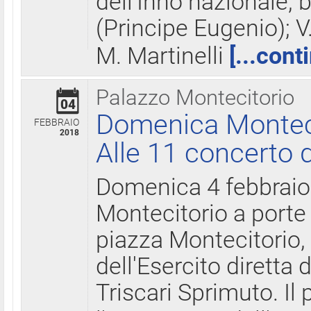
dell'Inno nazionale, 
(Principe Eugenio); V
M. Martinelli
[...cont
Palazzo Montecitorio
04
Domenica Montecit
FEBBRAIO
2018
Alle 11 concerto d
Domenica 4 febbrai
Montecitorio a porte 
piazza Montecitorio, 
dell'Esercito diretta
Triscari Sprimuto. I