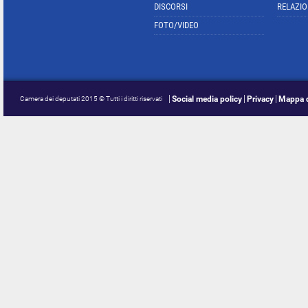
DISCORSI
RELAZIO
FOTO/VIDEO
Social media policy
Privacy
Mappa d
Camera dei deputati 2015 © Tutti i diritti riservati