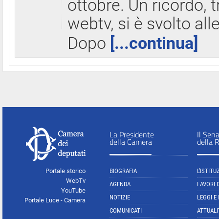
ottobre. Un ricordo, 
webtv, si è svolto all
Dopo
[...continua]
La Presidente
Il Sen
della Camera
della 
Portale storico
BIOGRAFIA
L'ISTITU
WebTv
AGENDA
LAVORI 
YouTube
NOTIZIE
LEGGI E
Portale Luce - Camera
COMUNICATI
ATTUALI