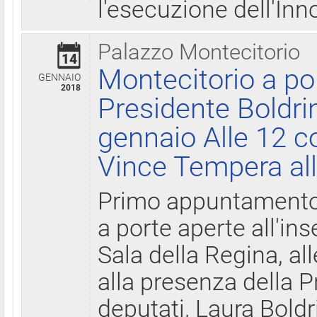
l'esecuzione dell'Inn
Palazzo Montecitorio
14
Montecitorio a po
GENNAIO
2018
Presidente Boldri
gennaio Alle 12 c
Vince Tempera all
Primo appuntamento 
a porte aperte all'in
Sala della Regina, all
alla presenza della 
deputati, Laura Boldri