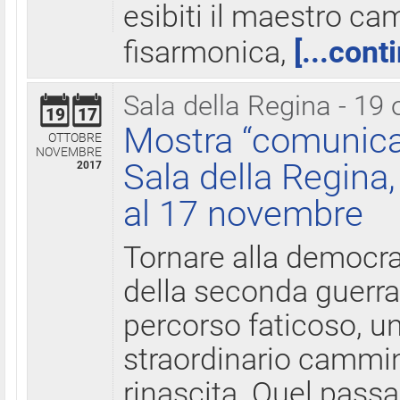
esibiti il maestro c
fisarmonica,
[...cont
Sala della Regina - 19 
19
17
Mostra “comunica
OTTOBRE
NOVEMBRE
Sala della Regina,
2017
al 17 novembre
Tornare alla democra
della seconda guerra 
percorso faticoso, 
straordinario cammin
rinascita. Quel pass