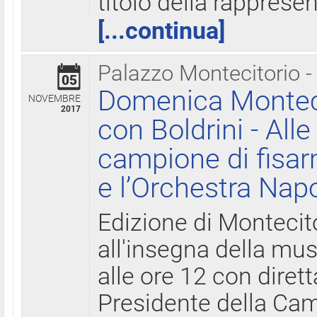
titolo della rapprese
[...continua]
Palazzo Montecitorio -
05
Domenica Monteci
NOVEMBRE
2017
con Boldrini - All
campione di fisar
e l’Orchestra Nap
Edizione di Montecit
all'insegna della mus
alle ore 12 con diret
Presidente della Came