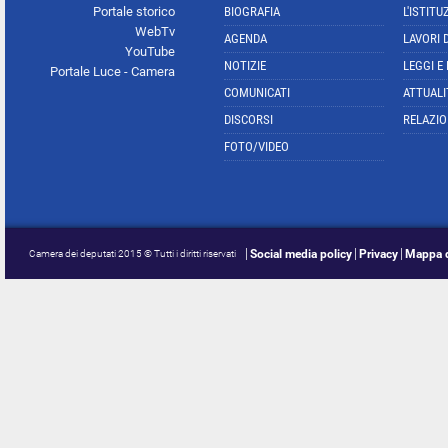
Portale storico
BIOGRAFIA
L'ISTITU
WebTv
AGENDA
LAVORI 
YouTube
NOTIZIE
LEGGI E
Portale Luce - Camera
COMUNICATI
ATTUALI
DISCORSI
RELAZIO
FOTO/VIDEO
Social media policy
Privacy
Mappa d
Camera dei deputati 2015 © Tutti i diritti riservati