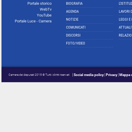
Portale storico
BIOGRAFIA
L'ISTITU
WebTv
AGENDA
LAVORI 
YouTube
NOTIZIE
LEGGI E
Portale Luce - Camera
COMUNICATI
ATTUALI
DISCORSI
RELAZIO
FOTO/VIDEO
Social media policy
Privacy
Mappa d
Camera dei deputati 2015 © Tutti i diritti riservati