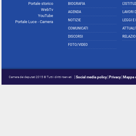
Portale storico
BIOGRAFIA
L'ISTITU
WebTv
AGENDA
LAVORI 
YouTube
NOTIZIE
LEGGI E
Portale Luce - Camera
COMUNICATI
ATTUALI
DISCORSI
RELAZIO
FOTO/VIDEO
Social media policy
Privacy
Mappa d
Camera dei deputati 2015 © Tutti i diritti riservati