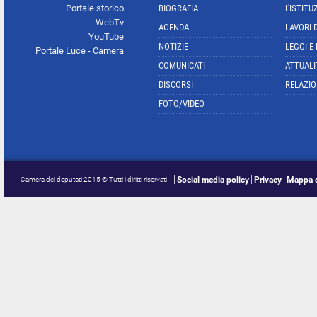
Portale storico
BIOGRAFIA
L'ISTITU
WebTv
AGENDA
LAVORI 
YouTube
NOTIZIE
LEGGI E
Portale Luce - Camera
COMUNICATI
ATTUALI
DISCORSI
RELAZIO
FOTO/VIDEO
Social media policy
Privacy
Mappa d
Camera dei deputati 2015 © Tutti i diritti riservati