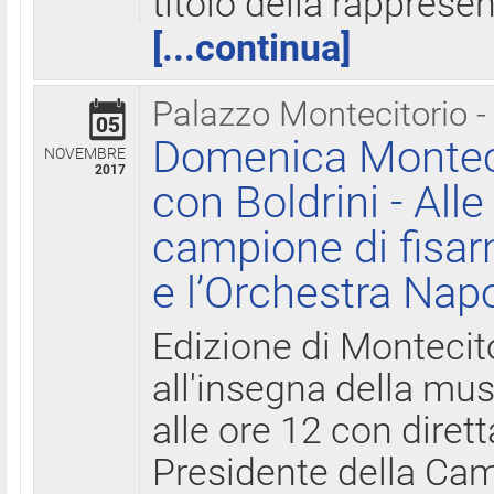
titolo della rapprese
[...continua]
Palazzo Montecitorio -
05
Domenica Monteci
NOVEMBRE
2017
con Boldrini - All
campione di fisar
e l’Orchestra Nap
Edizione di Montecit
all'insegna della mus
alle ore 12 con diret
Presidente della Came