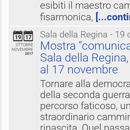
esibiti il maestro c
fisarmonica,
[...cont
Sala della Regina - 19 
19
17
Mostra “comunica
OTTOBRE
NOVEMBRE
Sala della Regina,
2017
al 17 novembre
Tornare alla democra
della seconda guerra 
percorso faticoso, 
straordinario cammin
rinascita. Quel pass