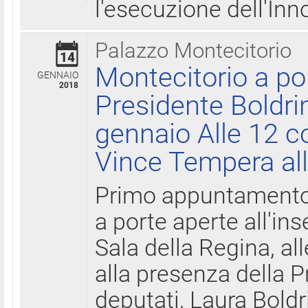
l'esecuzione dell'Inn
Palazzo Montecitorio
14
Montecitorio a po
GENNAIO
2018
Presidente Boldri
gennaio Alle 12 c
Vince Tempera all
Primo appuntamento 
a porte aperte all'in
Sala della Regina, all
alla presenza della 
deputati, Laura Boldri