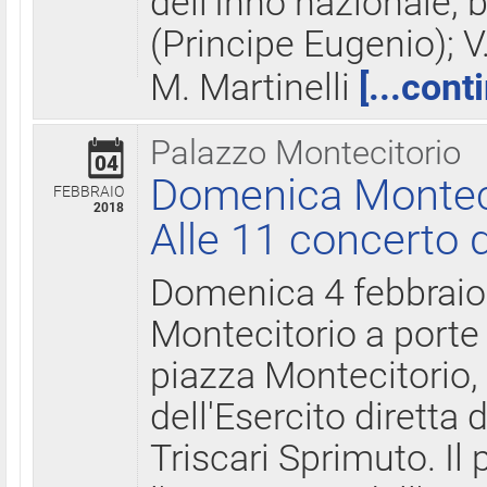
dell'Inno nazionale, 
(Principe Eugenio); V
M. Martinelli
[...cont
Palazzo Montecitorio
04
Domenica Montecit
FEBBRAIO
2018
Alle 11 concerto d
Domenica 4 febbrai
Montecitorio a porte 
piazza Montecitorio, 
dell'Esercito diretta
Triscari Sprimuto. I