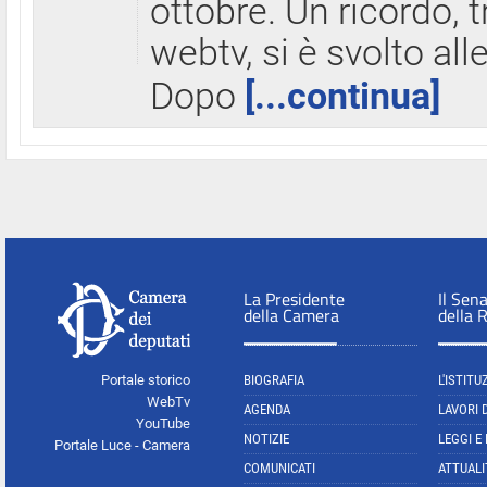
ottobre. Un ricordo, 
webtv, si è svolto all
Dopo
[...continua]
La Presidente
Il Sen
della Camera
della 
Portale storico
BIOGRAFIA
L'ISTITU
WebTv
AGENDA
LAVORI 
YouTube
NOTIZIE
LEGGI E
Portale Luce - Camera
COMUNICATI
ATTUALI