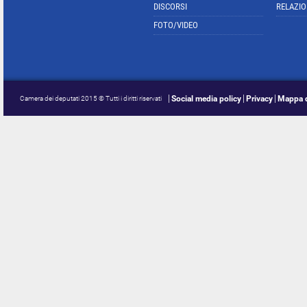
DISCORSI
RELAZIO
FOTO/VIDEO
Social media policy
Privacy
Mappa d
Camera dei deputati 2015 © Tutti i diritti riservati