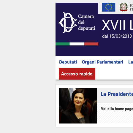
XVII 
dal 15/03/2013 
Deputati
Organi Parlamentari
La
Accesso rapido
La President
Vai alla home page