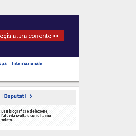
Legislatura corrente >>
opa
Internazionale
I Deputati
Dati biografici e d'elezione,
l'attività svolta e come hanno
votato.