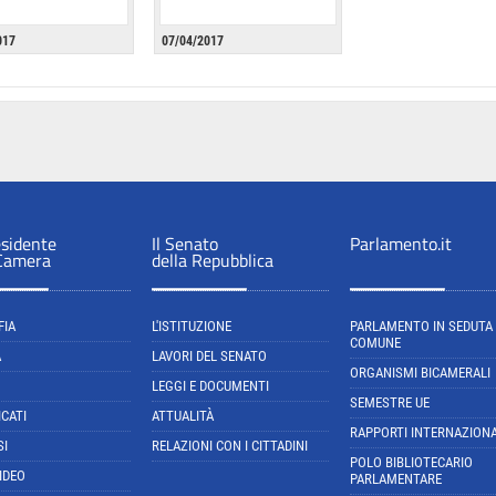
017
07/04/2017
esidente
Il Senato
Parlamento.it
 Camera
della Repubblica
FIA
L'ISTITUZIONE
PARLAMENTO IN SEDUTA
COMUNE
A
LAVORI DEL SENATO
ORGANISMI BICAMERALI
LEGGI E DOCUMENTI
SEMESTRE UE
CATI
ATTUALITÀ
RAPPORTI INTERNAZIONA
SI
RELAZIONI CON I CITTADINI
POLO BIBLIOTECARIO
IDEO
PARLAMENTARE