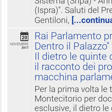
Sistema (Snpa) - Ann
(Ispra)". Saluti del P
Gentiloni,
[...continu
Rai Parlamento pr
20
Dentro il Palazzo"
NOVEMBRE
2017
Il dietro le quint
il racconto dei pro
macchina parlam
Per la prima volta le
Montecitorio per do
esclusive, il dietro le