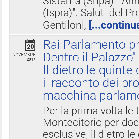
Sistema (Snpa) - Ann
(Ispra)". Saluti del P
Gentiloni,
[...continu
Rai Parlamento pr
20
Dentro il Palazzo"
NOVEMBRE
2017
Il dietro le quint
il racconto dei pro
macchina parlam
Per la prima volta le
Montecitorio per do
esclusive, il dietro le