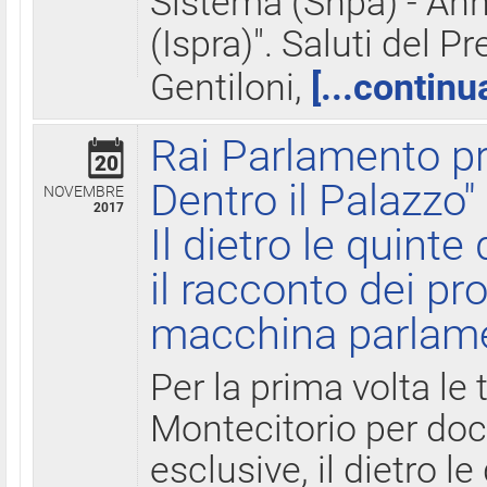
Sistema (Snpa) - Ann
(Ispra)". Saluti del P
Gentiloni,
[...continu
Rai Parlamento pr
20
Dentro il Palazzo"
NOVEMBRE
2017
Il dietro le quint
il racconto dei pro
macchina parlam
Per la prima volta le
Montecitorio per do
esclusive, il dietro le