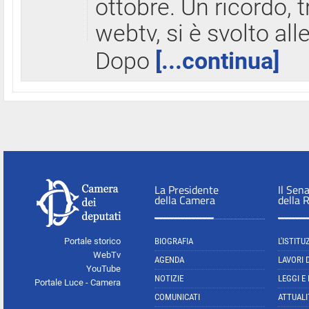
ottobre. Un ricordo, 
webtv, si è svolto all
Dopo
[...continua]
La Presidente
Il Sen
della Camera
della 
Portale storico
BIOGRAFIA
L'ISTITU
WebTv
AGENDA
LAVORI 
YouTube
NOTIZIE
LEGGI E
Portale Luce - Camera
COMUNICATI
ATTUALI