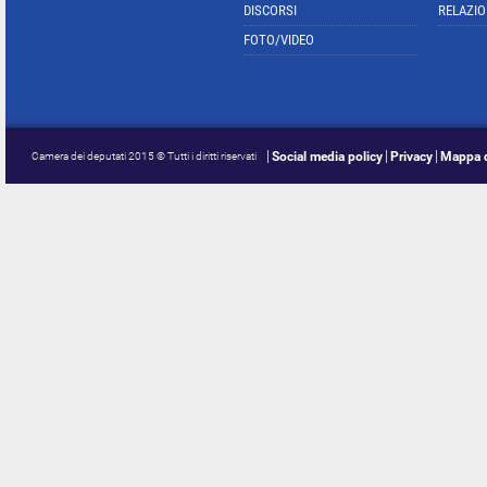
DISCORSI
RELAZIO
FOTO/VIDEO
Social media policy
Privacy
Mappa d
Camera dei deputati 2015 © Tutti i diritti riservati