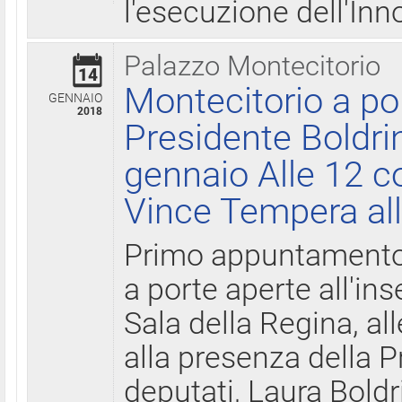
l'esecuzione dell'Inn
Palazzo Montecitorio
14
Montecitorio a po
GENNAIO
2018
Presidente Boldri
gennaio Alle 12 c
Vince Tempera all
Primo appuntamento 
a porte aperte all'in
Sala della Regina, all
alla presenza della 
deputati, Laura Boldri