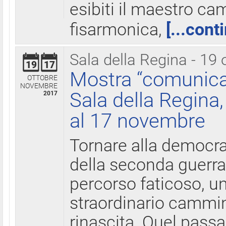
esibiti il maestro c
fisarmonica,
[...cont
Sala della Regina - 19 
19
17
Mostra “comunica
OTTOBRE
NOVEMBRE
Sala della Regina,
2017
al 17 novembre
Tornare alla democra
della seconda guerra 
percorso faticoso, 
straordinario cammin
rinascita. Quel pass