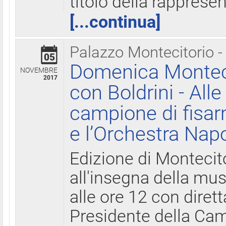
titolo della rapprese
[...continua]
Palazzo Montecitorio -
05
Domenica Monteci
NOVEMBRE
2017
con Boldrini - All
campione di fisar
e l’Orchestra Nap
Edizione di Montecit
all'insegna della mus
alle ore 12 con diret
Presidente della Came