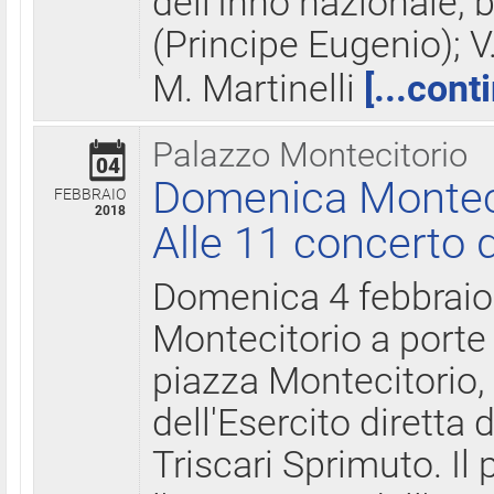
dell'Inno nazionale, 
(Principe Eugenio); V
M. Martinelli
[...cont
Palazzo Montecitorio
04
Domenica Montecit
FEBBRAIO
2018
Alle 11 concerto d
Domenica 4 febbrai
Montecitorio a porte 
piazza Montecitorio, 
dell'Esercito diretta
Triscari Sprimuto. I