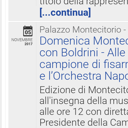
titolo della rapprese
[...continua]
Palazzo Montecitorio -
05
Domenica Monteci
NOVEMBRE
2017
con Boldrini - All
campione di fisar
e l’Orchestra Nap
Edizione di Montecit
all'insegna della mus
alle ore 12 con diret
Presidente della Came