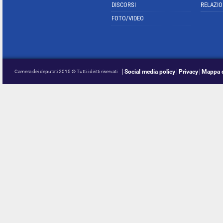
DISCORSI
RELAZIO
FOTO/VIDEO
Social media policy
Privacy
Mappa d
Camera dei deputati 2015 © Tutti i diritti riservati