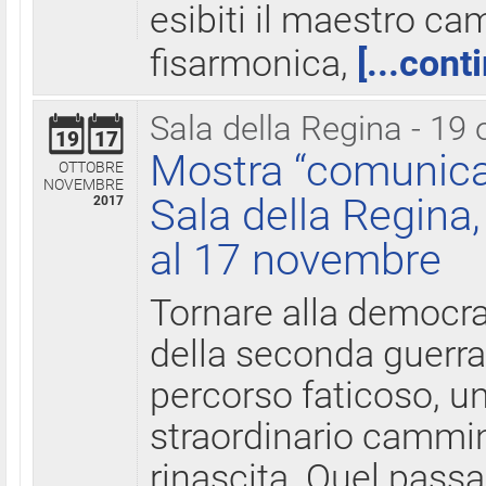
esibiti il maestro c
fisarmonica,
[...cont
Sala della Regina - 19 
19
17
Mostra “comunica
OTTOBRE
NOVEMBRE
Sala della Regina,
2017
al 17 novembre
Tornare alla democra
della seconda guerra 
percorso faticoso, 
straordinario cammin
rinascita. Quel pass