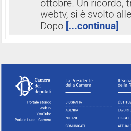
ottobre. Un ricordo, 
webtv, si è svolto all
Dopo
[...continua]
La Presidente
Il Sen
della Camera
della 
Portale storico
BIOGRAFIA
L'ISTITU
WebTv
AGENDA
LAVORI 
YouTube
NOTIZIE
LEGGI E
Portale Luce - Camera
COMUNICATI
ATTUALI