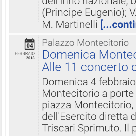
dell'Inno nazionale, 
(Principe Eugenio); V
M. Martinelli
[...cont
Palazzo Montecitorio
04
Domenica Montecit
FEBBRAIO
2018
Alle 11 concerto d
Domenica 4 febbrai
Montecitorio a porte 
piazza Montecitorio, 
dell'Esercito diretta
Triscari Sprimuto. I