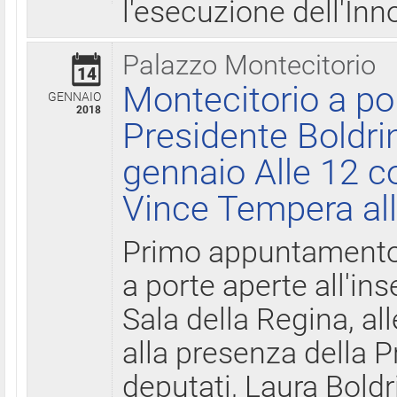
l'esecuzione dell'Inn
Palazzo Montecitorio
14
Montecitorio a po
GENNAIO
2018
Presidente Boldri
gennaio Alle 12 c
Vince Tempera all
Primo appuntamento 
a porte aperte all'in
Sala della Regina, all
alla presenza della 
deputati, Laura Boldri