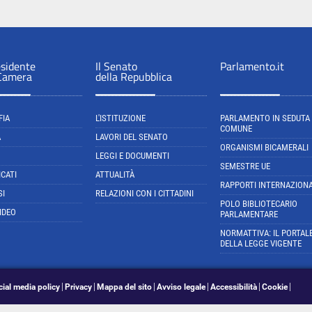
esidente
Il Senato
Parlamento.it
 Camera
della Repubblica
FIA
L'ISTITUZIONE
PARLAMENTO IN SEDUTA
COMUNE
A
LAVORI DEL SENATO
ORGANISMI BICAMERALI
LEGGI E DOCUMENTI
SEMESTRE UE
CATI
ATTUALITÀ
RAPPORTI INTERNAZIONA
SI
RELAZIONI CON I CITTADINI
POLO BIBLIOTECARIO
IDEO
PARLAMENTARE
NORMATTIVA: IL PORTAL
DELLA LEGGE VIGENTE
cial media policy
Privacy
Mappa del sito
Avviso legale
Accessibilità
Cookie