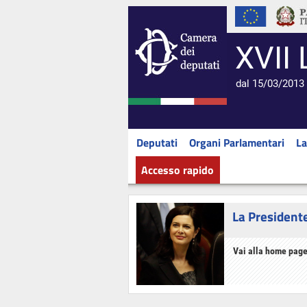
XVII 
dal 15/03/2013 
Deputati
Organi Parlamentari
La
Accesso rapido
La President
Vai alla home page