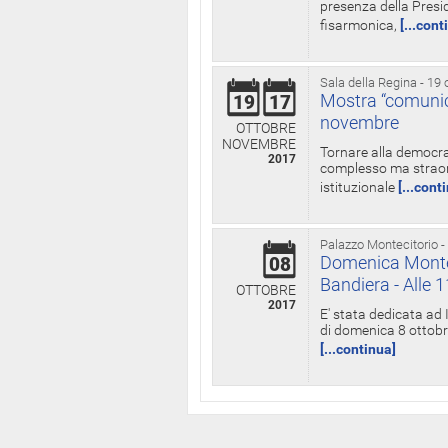
presenza della Presid
fisarmonica,
[...cont
Sala della Regina - 19 
Mostra “comunica
19
17
novembre
OTTOBRE
NOVEMBRE
Tornare alla democra
2017
complesso ma straord
istituzionale
[...cont
Palazzo Montecitorio -
Domenica Monteci
08
Bandiera - Alle 
OTTOBRE
2017
E' stata dedicata ad 
di domenica 8 ottobre
[...continua]