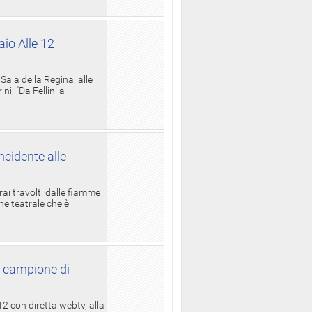
aio Alle 12
ala della Regina, alle
i, "Da Fellini a
ncidente alle
rai travolti dalle fiamme
one teatrale che è
l campione di
12 con diretta webtv, alla