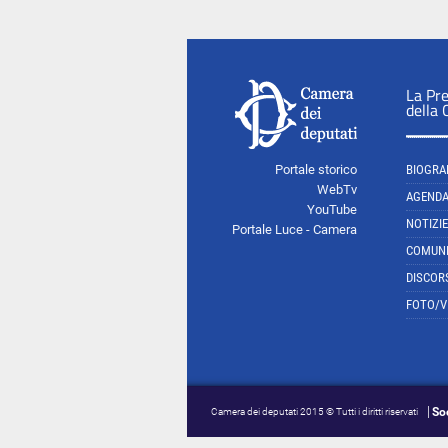
La Pr
della
Portale storico
BIOGRA
WebTv
AGEND
YouTube
NOTIZIE
Portale Luce - Camera
COMUNI
DISCOR
FOTO/V
So
Camera dei deputati 2015 © Tutti i diritti riservati