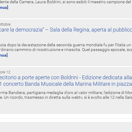
ente della Camera, Laura Boldrini, si sono esibiti il maestro campione de
inua]
ottobre
re la democrazia” – Sala della Regina, aperta al pubblico
zia dopo la devastazione della seconda guerra mondiale fu per l'Italia un
inario cammino di ricostruzione e rinascita. Quel passaggio epocale, s
inua]
 ore 12
torio a porte aperte con Boldrini - Edizione dedicata all
11 concerto Banda Musicale della Marina Militare in piazz
Irma Bandiera, partigiana medaglia d'oro al valor militare, l'edizione di Mo
. Un ricordo, trasmesso in diretta sulla webtv, si è svolto alle 12 nella Sa