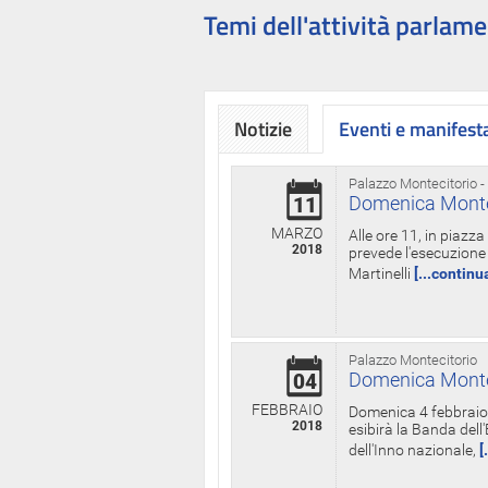
Temi dell'attività parlame
Notizie
Eventi e manifest
Palazzo Montecitorio -
Domenica Monteci
11
MARZO
Alle ore 11, in piazz
2018
prevede l'esecuzione 
Martinelli
[...continu
Palazzo Montecitorio
Domenica Monteci
04
FEBBRAIO
Domenica 4 febbraio 
2018
esibirà la Banda dell
dell'Inno nazionale,
[