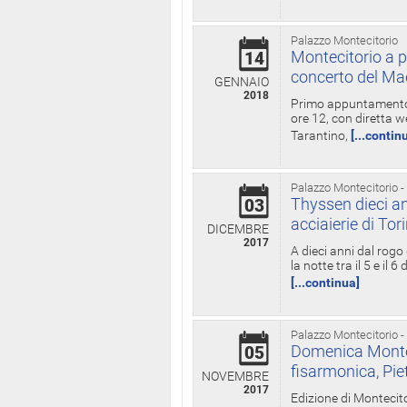
Palazzo Montecitorio
Montecitorio a p
14
concerto del Ma
GENNAIO
2018
Primo appuntamento d
ore 12, con diretta w
Tarantino,
[...contin
Palazzo Montecitorio -
Thyssen dieci an
03
acciaierie di Tor
DICEMBRE
2017
A dieci anni dal rogo
la notte tra il 5 e il
[...continua]
Palazzo Montecitorio -
Domenica Monteci
05
fisarmonica, Pie
NOVEMBRE
2017
Edizione di Montecito