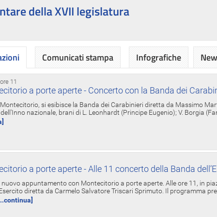
ntare della XVII legislatura
azioni
Comunicati stampa
Infografiche
News
 ore 11
torio a porte aperte - Concerto con la Banda dei Carabin
a Montecitorio, si esibisce la Banda dei Carabinieri diretta da Massimo Mar
dell'Inno nazionale, brani di L. Leonhardt (Principe Eugenio); V. Borgia (F
a]
torio a porte aperte - Alle 11 concerto della Banda dell’E
nuovo appuntamento con Montecitorio a porte aperte. Alle ore 11, in piaz
'Esercito diretta da Carmelo Salvatore Triscari Sprimuto. Il programma pr
...continua]