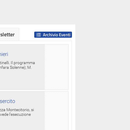
letter
Archivio Eventi
ieri
tinelli. Il programma
anfara Solenne); M.
sercito
za Montecitorio, si
evede l'esecuzione