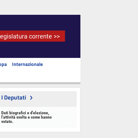
Legislatura corrente >>
opa
Internazionale
I Deputati
Dati biografici e d'elezione,
l'attività svolta e come hanno
votato.