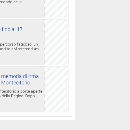
l mondo della
 fino al 17
 percorso faticoso, un
candito dal referendum
a memoria di Irma
a Montecitorio
ntecitorio a porte aperte
la della Regina. Dopo