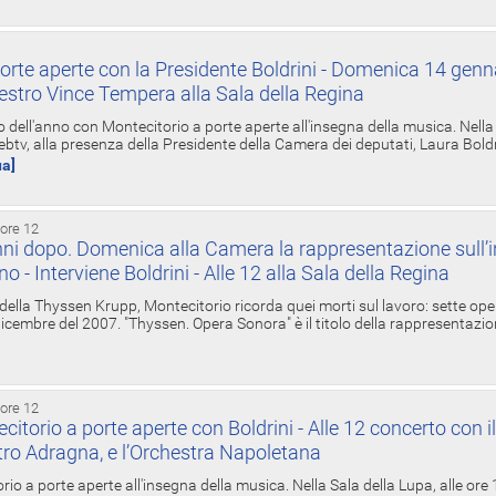
orte aperte con la Presidente Boldrini - Domenica 14 genn
estro Vince Tempera alla Sala della Regina
ell'anno con Montecitorio a porte aperte all'insegna della musica. Nella S
ebtv, alla presenza della Presidente della Camera dei deputati, Laura Boldrin
ua]
 ore 12
ni dopo. Domenica alla Camera la rappresentazione sull’i
ino - Interviene Boldrini - Alle 12 alla Sala della Regina
 della Thyssen Krupp, Montecitorio ricorda quei morti sul lavoro: sette ope
 6 dicembre del 2007. "Thyssen. Opera Sonora" è il titolo della rappresentazi
 ore 12
torio a porte aperte con Boldrini - Alle 12 concerto con i
tro Adragna, e l’Orchestra Napoletana
rio a porte aperte all'insegna della musica. Nella Sala della Lupa, alle ore 