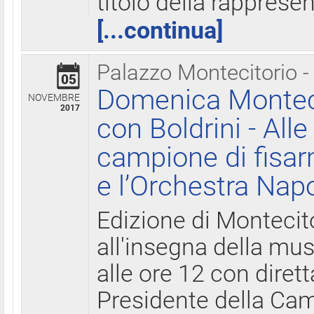
titolo della rapprese
[...continua]
Palazzo Montecitorio -
05
Domenica Monteci
NOVEMBRE
2017
con Boldrini - All
campione di fisar
e l’Orchestra Nap
Edizione di Montecit
all'insegna della mus
alle ore 12 con diret
Presidente della Came