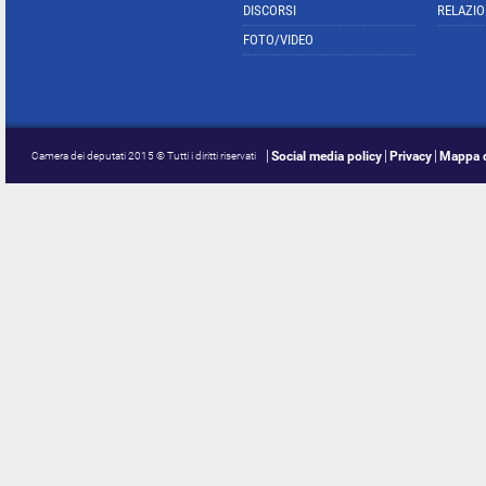
DISCORSI
RELAZIO
FOTO/VIDEO
Social media policy
Privacy
Mappa d
Camera dei deputati 2015 © Tutti i diritti riservati