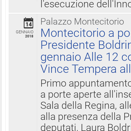
l'esecuzione dell'Inn
Palazzo Montecitorio
14
Montecitorio a po
GENNAIO
2018
Presidente Boldri
gennaio Alle 12 c
Vince Tempera all
Primo appuntamento 
a porte aperte all'in
Sala della Regina, all
alla presenza della 
deputati, Laura Boldri