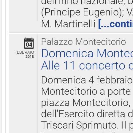
dell'Inno nazionale, 
(Principe Eugenio); V
M. Martinelli
[...cont
Palazzo Montecitorio
04
Domenica Montecit
FEBBRAIO
2018
Alle 11 concerto d
Domenica 4 febbrai
Montecitorio a porte 
piazza Montecitorio, 
dell'Esercito diretta
Triscari Sprimuto. I