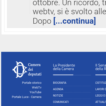
ottobre. Un ricordo, 
webtv, si è svolto all
Dopo
[...continua]
La Presidente
Il Sen
della Camera
della 
Portale storico
BIOGRAFIA
L'ISTITU
WebTv
AGENDA
LAVORI 
YouTube
NOTIZIE
LEGGI E
Portale Luce - Camera
COMUNICATI
ATTUALI