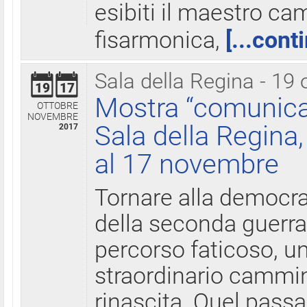
esibiti il maestro c
fisarmonica,
[...cont
Sala della Regina - 19 
19
17
Mostra “comunica
OTTOBRE
NOVEMBRE
Sala della Regina,
2017
al 17 novembre
Tornare alla democra
della seconda guerra 
percorso faticoso, 
straordinario cammin
rinascita. Quel pass