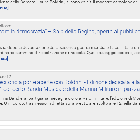
ente della Camera, Laura Boldrini, si sono esibiti il maestro campione de
inua]
ottobre
re la democrazia” – Sala della Regina, aperta al pubblico
zia dopo la devastazione della seconda guerra mondiale fu per l'Italia un
inario cammino di ricostruzione e rinascita. Quel passaggio epocale, s
inua]
 ore 12
torio a porte aperte con Boldrini - Edizione dedicata all
11 concerto Banda Musicale della Marina Militare in piazz
Irma Bandiera, partigiana medaglia d'oro al valor militare, l'edizione di Mo
. Un ricordo, trasmesso in diretta sulla webtv, si è svolto alle 12 nella Sa