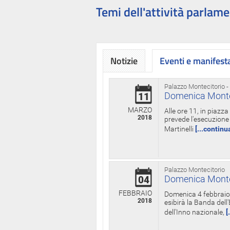
Temi dell'attività parlame
Notizie
Eventi e manifest
Palazzo Montecitorio -
Domenica Monteci
11
MARZO
Alle ore 11, in piazz
2018
prevede l'esecuzione 
Martinelli
[...continu
Palazzo Montecitorio
Domenica Monteci
04
FEBBRAIO
Domenica 4 febbraio 
2018
esibirà la Banda dell
dell'Inno nazionale,
[