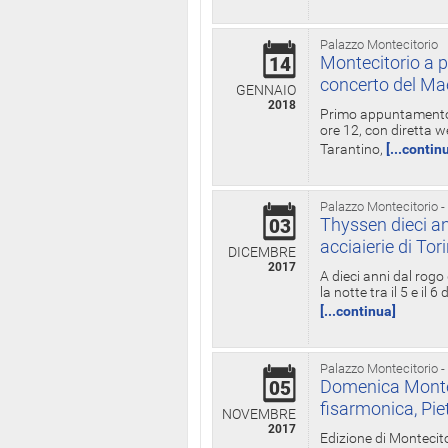
Palazzo Montecitorio
Montecitorio a p
14
concerto del Ma
GENNAIO
2018
Primo appuntamento d
ore 12, con diretta w
Tarantino,
[...contin
Palazzo Montecitorio -
Thyssen dieci an
03
acciaierie di Tor
DICEMBRE
2017
A dieci anni dal rogo
la notte tra il 5 e il
[...continua]
Palazzo Montecitorio -
Domenica Monteci
05
fisarmonica, Pie
NOVEMBRE
2017
Edizione di Montecito