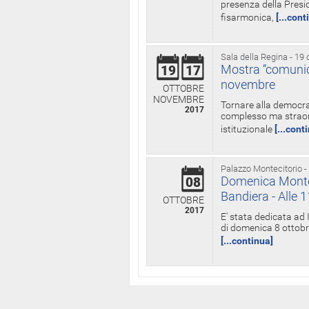
presenza della Presid
fisarmonica,
[...cont
Sala della Regina - 19 
Mostra “comunica
19
17
novembre
OTTOBRE
NOVEMBRE
Tornare alla democra
2017
complesso ma straord
istituzionale
[...cont
Palazzo Montecitorio -
Domenica Monteci
08
Bandiera - Alle 
OTTOBRE
2017
E' stata dedicata ad 
di domenica 8 ottobre
[...continua]