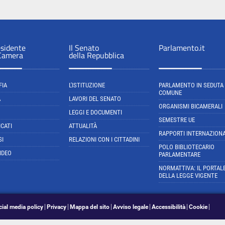
esidente
Il Senato
Parlamento.it
 Camera
della Repubblica
FIA
L'ISTITUZIONE
PARLAMENTO IN SEDUTA
COMUNE
A
LAVORI DEL SENATO
ORGANISMI BICAMERALI
LEGGI E DOCUMENTI
SEMESTRE UE
CATI
ATTUALITÀ
RAPPORTI INTERNAZIONA
SI
RELAZIONI CON I CITTADINI
POLO BIBLIOTECARIO
IDEO
PARLAMENTARE
NORMATTIVA: IL PORTAL
DELLA LEGGE VIGENTE
cial media policy
Privacy
Mappa del sito
Avviso legale
Accessibilità
Cookie