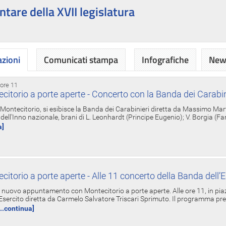
ntare della XVII legislatura
azioni
Comunicati stampa
Infografiche
News
 ore 11
torio a porte aperte - Concerto con la Banda dei Carabin
a Montecitorio, si esibisce la Banda dei Carabinieri diretta da Massimo Mar
dell'Inno nazionale, brani di L. Leonhardt (Principe Eugenio); V. Borgia (F
a]
torio a porte aperte - Alle 11 concerto della Banda dell’E
nuovo appuntamento con Montecitorio a porte aperte. Alle ore 11, in piaz
'Esercito diretta da Carmelo Salvatore Triscari Sprimuto. Il programma pr
...continua]