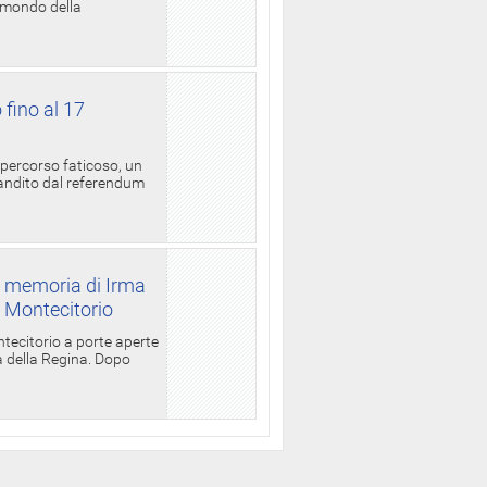
l mondo della
 fino al 17
 percorso faticoso, un
candito dal referendum
a memoria di Irma
a Montecitorio
ntecitorio a porte aperte
la della Regina. Dopo