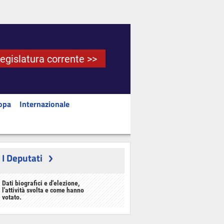
Legislatura corrente >>
opa
Internazionale
I Deputati
Dati biografici e d'elezione,
l'attività svolta e come hanno
votato.