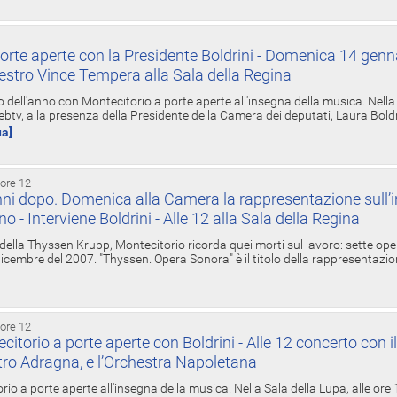
orte aperte con la Presidente Boldrini - Domenica 14 genn
estro Vince Tempera alla Sala della Regina
ell'anno con Montecitorio a porte aperte all'insegna della musica. Nella S
ebtv, alla presenza della Presidente della Camera dei deputati, Laura Boldrin
ua]
 ore 12
ni dopo. Domenica alla Camera la rappresentazione sull’i
ino - Interviene Boldrini - Alle 12 alla Sala della Regina
 della Thyssen Krupp, Montecitorio ricorda quei morti sul lavoro: sette ope
 6 dicembre del 2007. "Thyssen. Opera Sonora" è il titolo della rappresentazi
 ore 12
torio a porte aperte con Boldrini - Alle 12 concerto con i
tro Adragna, e l’Orchestra Napoletana
rio a porte aperte all'insegna della musica. Nella Sala della Lupa, alle ore 