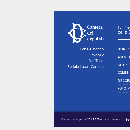
La Pr
della
Portale storico
BIOGRA
WebTv
AGEND
YouTube
NOTIZIE
Portale Luce - Camera
COMUNI
DISCOR
FOTO/V
So
Camera dei deputati 2015 © Tutti i diritti riservati