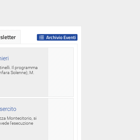
letter
Archivio Eventi
ieri
tinelli. Il programma
anfara Solenne); M.
sercito
za Montecitorio, si
evede l'esecuzione