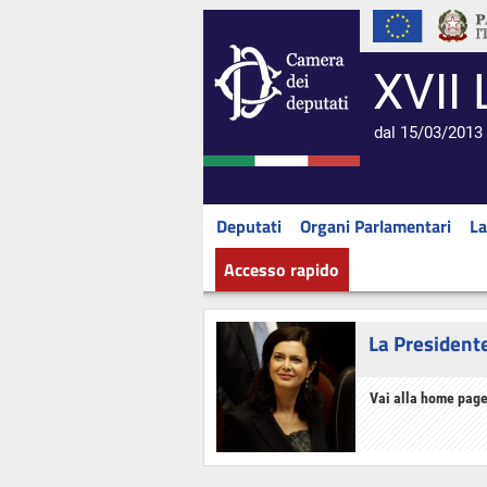
XVII 
dal 15/03/2013 
Deputati
Organi Parlamentari
La
Accesso rapido
La President
Vai alla home page