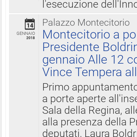
l'esecuzione dell'Inn
Palazzo Montecitorio
14
Montecitorio a po
GENNAIO
2018
Presidente Boldri
gennaio Alle 12 c
Vince Tempera all
Primo appuntamento 
a porte aperte all'in
Sala della Regina, all
alla presenza della 
deputati, Laura Boldri