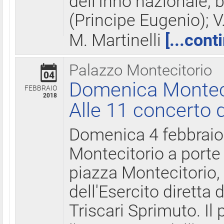
dell'Inno nazionale, 
(Principe Eugenio); V
M. Martinelli
[...cont
Palazzo Montecitorio
04
Domenica Montecit
FEBBRAIO
2018
Alle 11 concerto d
Domenica 4 febbrai
Montecitorio a porte 
piazza Montecitorio, 
dell'Esercito diretta
Triscari Sprimuto. I