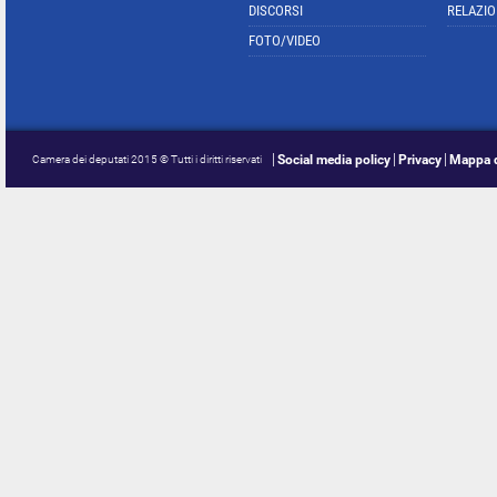
DISCORSI
RELAZIO
FOTO/VIDEO
Social media policy
Privacy
Mappa d
Camera dei deputati 2015 © Tutti i diritti riservati