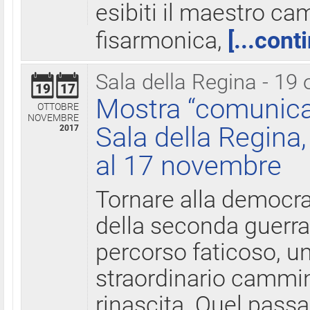
esibiti il maestro c
fisarmonica,
[...cont
Sala della Regina - 19 
19
17
Mostra “comunica
OTTOBRE
NOVEMBRE
Sala della Regina,
2017
al 17 novembre
Tornare alla democra
della seconda guerra 
percorso faticoso, 
straordinario cammin
rinascita. Quel pass