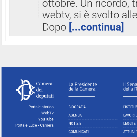
ottobre. Un ricordo, 
webtv, si è svolto all
Dopo
[...continua]
La Presidente
Il Sen
della Camera
della 
Portale storico
BIOGRAFIA
L'ISTITU
WebTv
AGENDA
LAVORI 
YouTube
NOTIZIE
LEGGI E
Portale Luce - Camera
COMUNICATI
ATTUALI