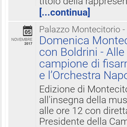
titolo della rapprese
[...continua]
Palazzo Montecitorio -
05
Domenica Monteci
NOVEMBRE
2017
con Boldrini - All
campione di fisar
e l’Orchestra Nap
Edizione di Montecit
all'insegna della mus
alle ore 12 con diret
Presidente della Came