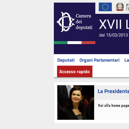
XVII 
dal 15/03/2013 
Deputati
Organi Parlamentari
La
Accesso rapido
La President
Vai alla home page