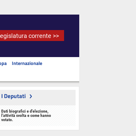
Legislatura corrente >>
opa
Internazionale
I Deputati
Dati biografici e d'elezione,
l'attività svolta e come hanno
votato.