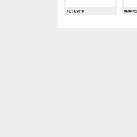
18/01/2018
06/04/2
La Pr
della
Portale storico
BIOGRA
WebTv
AGEND
YouTube
NOTIZIE
Portale Luce - Camera
COMUNI
DISCOR
FOTO/V