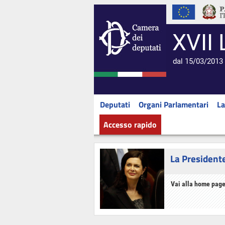
XVII 
dal 15/03/2013 
Deputati
Organi Parlamentari
La
Accesso rapido
La President
Vai alla home page