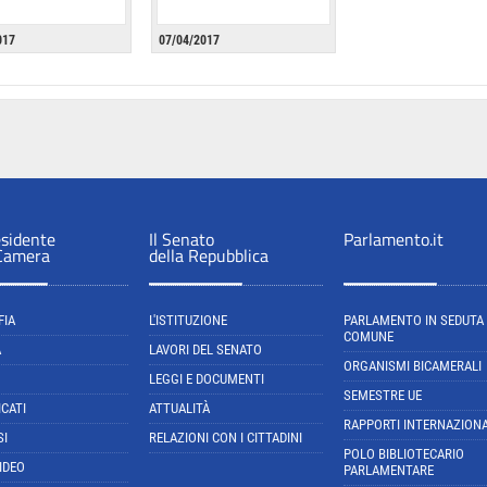
017
07/04/2017
esidente
Il Senato
Parlamento.it
 Camera
della Repubblica
FIA
L'ISTITUZIONE
PARLAMENTO IN SEDUTA
COMUNE
A
LAVORI DEL SENATO
ORGANISMI BICAMERALI
LEGGI E DOCUMENTI
SEMESTRE UE
CATI
ATTUALITÀ
RAPPORTI INTERNAZIONA
SI
RELAZIONI CON I CITTADINI
POLO BIBLIOTECARIO
IDEO
PARLAMENTARE