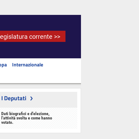
Legislatura corrente >>
opa
Internazionale
I Deputati
Dati biografici e d'elezione,
l'attività svolta e come hanno
votato.