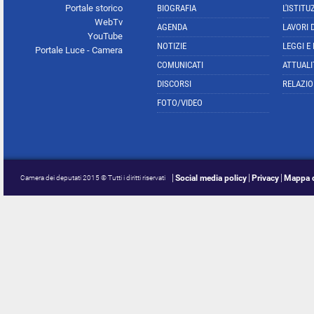
Portale storico
BIOGRAFIA
L'ISTITU
WebTv
AGENDA
LAVORI 
YouTube
NOTIZIE
LEGGI E
Portale Luce - Camera
COMUNICATI
ATTUALI
DISCORSI
RELAZIO
FOTO/VIDEO
Social media policy
Privacy
Mappa d
Camera dei deputati 2015 © Tutti i diritti riservati