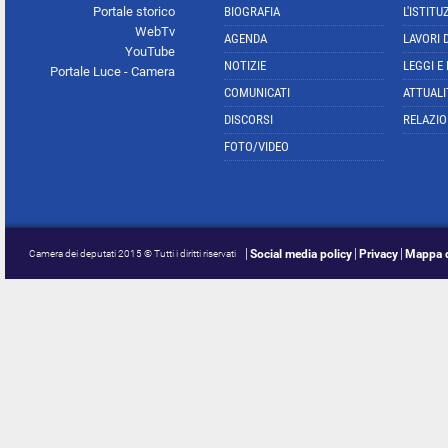
Portale storico
BIOGRAFIA
L'ISTITU
WebTv
AGENDA
LAVORI 
YouTube
NOTIZIE
LEGGI E
Portale Luce - Camera
COMUNICATI
ATTUALI
DISCORSI
RELAZIO
FOTO/VIDEO
Social media policy
Privacy
Mappa d
Camera dei deputati 2015 © Tutti i diritti riservati