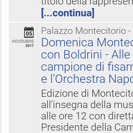
titolo della rapprese
[...continua]
Palazzo Montecitorio -
05
Domenica Monteci
NOVEMBRE
2017
con Boldrini - All
campione di fisar
e l’Orchestra Nap
Edizione di Montecit
all'insegna della mus
alle ore 12 con diret
Presidente della Came