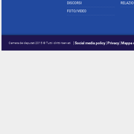
DISCORSI
RELAZIO
FOTO/VIDEO
Social media policy
Privacy
Mappa d
Camera dei deputati 2015 © Tutti i diritti riservati