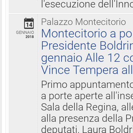
l'esecuzione dell'Inn
Palazzo Montecitorio
14
Montecitorio a po
GENNAIO
2018
Presidente Boldri
gennaio Alle 12 c
Vince Tempera all
Primo appuntamento 
a porte aperte all'in
Sala della Regina, all
alla presenza della 
deputati, Laura Boldri