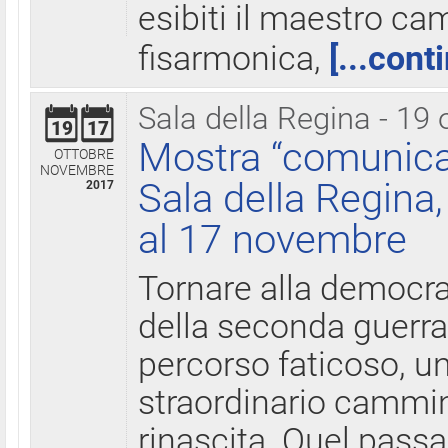
esibiti il maestro c
fisarmonica,
[...cont
Sala della Regina - 19 
19
17
Mostra “comunica
OTTOBRE
NOVEMBRE
Sala della Regina,
2017
al 17 novembre
Tornare alla democra
della seconda guerra 
percorso faticoso, 
straordinario cammin
rinascita. Quel pass