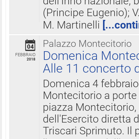
dell'Inno nazionale, 
(Principe Eugenio); V
M. Martinelli
[...cont
Palazzo Montecitorio
04
Domenica Montecit
FEBBRAIO
2018
Alle 11 concerto d
Domenica 4 febbrai
Montecitorio a porte 
piazza Montecitorio, 
dell'Esercito diretta
Triscari Sprimuto. I