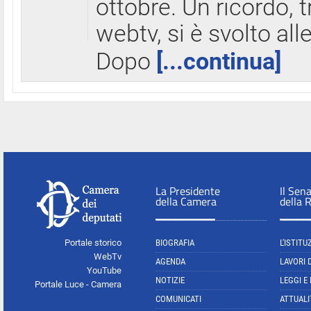
ottobre. Un ricordo, 
webtv, si è svolto all
Dopo
[...continua]
La Presidente
Il Sen
della Camera
della 
Portale storico
BIOGRAFIA
L'ISTITU
WebTv
AGENDA
LAVORI 
YouTube
NOTIZIE
LEGGI E
Portale Luce - Camera
COMUNICATI
ATTUALI