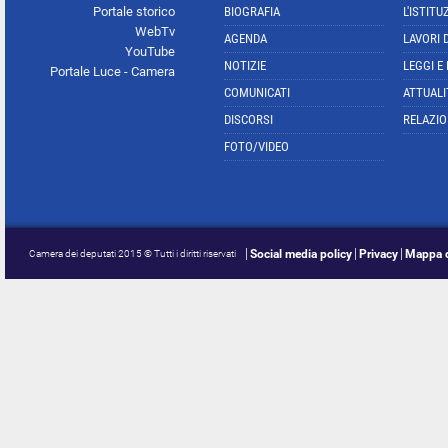
Portale storico
BIOGRAFIA
L'ISTITU
WebTv
AGENDA
LAVORI 
YouTube
NOTIZIE
LEGGI E
Portale Luce - Camera
COMUNICATI
ATTUALI
DISCORSI
RELAZIO
FOTO/VIDEO
Social media policy
Privacy
Mappa d
Camera dei deputati 2015 © Tutti i diritti riservati